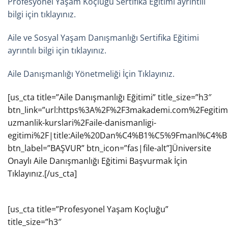
Profesyonel Yaşam Koçluğu Sertifika Eğitimi ayrıntılı
bilgi için tıklayınız.
Aile ve Sosyal Yaşam Danışmanlığı Sertifika Eğitimi
ayrıntılı bilgi için tıklayınız.
Aile Danışmanlığı Yönetmeliği İçin Tıklayınız.
[us_cta title=”Aile Danışmanlığı Eğitimi” title_size=”h3″
btn_link=”url:https%3A%2F%2F3makademi.com%2Fegitiml
uzmanlik-kurslari%2Faile-danismanligi-
egitimi%2F|title:Aile%20Dan%C4%B1%C5%9Fmanl%C4%
btn_label=”BAŞVUR” btn_icon=”fas|file-alt”]Üniversite
Onaylı Aile Danışmanlığı Eğitimi Başvurmak İçin
Tıklayınız.[/us_cta]
[us_cta title=”Profesyonel Yaşam Koçluğu”
title_size=”h3″