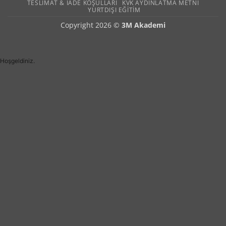
TESLIMAT & İADE KOŞULLARI
KVK AYDINLATMA METNI
YURTDIŞI EĞITIM
Copyright 2026 ©
3M Akademi
Hoşgeldiniz.