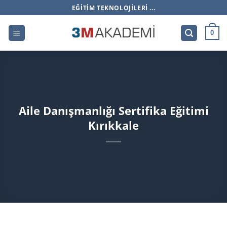
İçeriğe
EĞITIM TEKNOLOJILERI ...
atla
0
Aile Danışmanlığı Sertifika Eğitimi
Kırıkkale