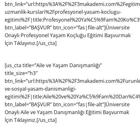
btn_link=”url:https%3A%2F%2F3makademi.com%2Fegitiml
uzmanlik-kurslari%2Fprofesyonel-yasam-koclugu-
egitimi%2F|title:Profesyonel%20Ya%C5%9Fam%20Ko%C
btn_label=”BAŞVUR” btn_icon=”fas|file-alt”]Üniversite
Onaylı Profesyonel Yaşam Koçluğu Eğitimi Başvurmak
İçin Tıklayınız.[/us_cta]
[us_cta title=”Aile ve Yaşam Danışmanlığı”
title_size=”h3″
btn_link=”url:https%3A%2F%2F3makademi.com%2Furunle
ve-sosyal-yasam-danismanligi-
egitimi%2F|title:Aile%20ve%20Ya%C5%9Fam%20Dan
btn_label=”BAŞVUR” btn_icon=”fas|file-alt”]Üniversite
Onaylı Aile ve Yaşam Danışmanlığı Eğitimi Başvurmak
İçin Tıklayınız.[/us_cta]