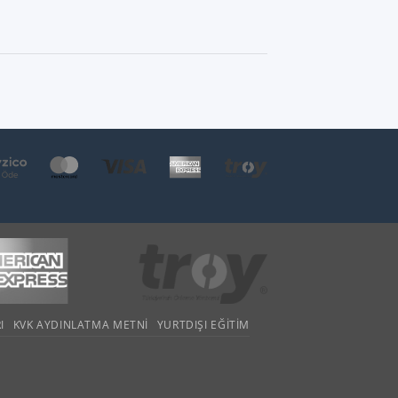
I
KVK AYDINLATMA METNI
YURTDIŞI EĞITIM