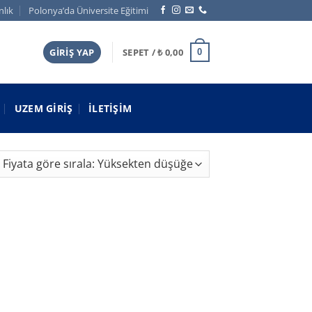
nlık
Polonya’da Üniversite Eğitimi
GIRIŞ YAP
SEPET /
₺
0,00
0
UZEM GIRIŞ
İLETIŞIM