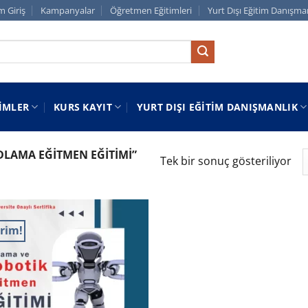
m Giriş
Kampanyalar
Öğretmen Eğitimleri
Yurt Dışı Eğitim Danışma
IMLER
KURS KAYIT
YURT DIŞI EĞITIM DANIŞMANLIK
LAMA EĞITMEN EĞITIMI”
Tek bir sonuç gösteriliyor
irim!