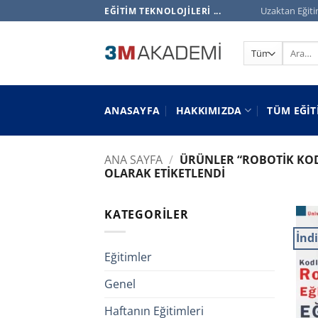
İçeriğe
Uzaktan Eğiti
EĞITIM TEKNOLOJILERI ...
atla
Ara:
ANASAYFA
HAKKIMIZDA
TÜM EĞIT
ANA SAYFA
/
ÜRÜNLER “ROBOTIK KOD
OLARAK ETIKETLENDI
KATEGORILER
İnd
Eğitimler
Genel
Haftanın Eğitimleri