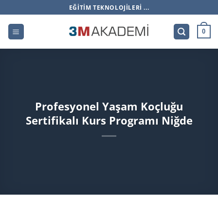
İçeriğe
EĞITIM TEKNOLOJILERI ...
atla
0
Profesyonel Yaşam Koçluğu
Sertifikalı Kurs Programı Niğde