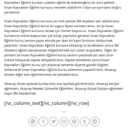
Kaynakları Eğitimi kursları uzaktan eğitim ile alabileceğiniz bir kurs şeklidir.
İnsan Kaynakları Eğitimi kursunu nereden alabilirim ? diye soruyorsanız doğru
yerdesiniz.
İnsan Kaynakları Eğitimi kursunu en hızlı şekilde 3M Akademi den alabilirsiniz.
İnsan Kaynakları Eğitimi kursu en uygun fiyata nereden alınır, en iyi İnsan
Kaynakları Eğitimi kursunu almak için hemen başvurun. İnsan Kaynakları Eğitimi
kurslarına online başvurular çok kolay yapmanız gereken İnsan Kaynakları
Eğitimi kursu tanıtım yazısı altında yer alan ön kayıt formunu doldurmak
yeterlidir. İnsan Kaynakları Eğitimi kursuna kAksaray ızı bıraktıktan sonra 3M
Akademi eğitim danışmanları bilgilendirmek için sizleri arayacaktır. Diğer bir
yöntem ise İnsan Kaynakları Eğitimi kursu tanıtım yazısında yer alan ürün
linkine tıklayarak sepete ekleyebilirsiniz. Sepete ekledikten sonra İnsan
Kaynakları Eğitimi kursu için alışverişi tamamla diyerek gerekli bilgileri
doldurarak İnsan Kaynakları Eğitimi kursu ödeminizi yapabilirsiniz. Aksaray
ilinden diğer tüm eğitimlerimize de katılabilirsiniz.
Aksaray ilinde açılacak kurslarımızı ana sayfada görebilirsiniz. Aksaray kariyer
eğitimleri, Aksaray Mesleki Uzmanlık Eğitimleri, Aksaray Kişisel Gelişim eğitimleri
hepsi 3M Akademi’de.
[/vc_column_text][/vc_column][/vc_row]