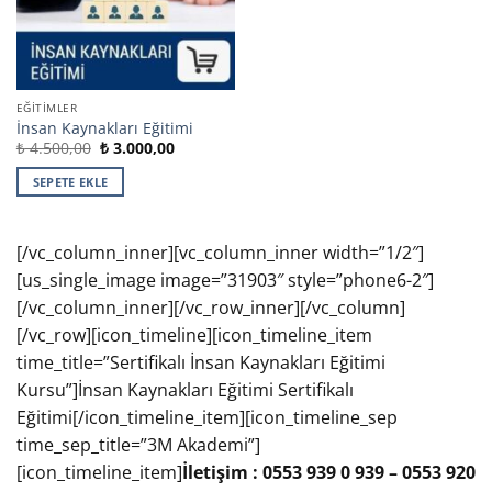
EĞITIMLER
İnsan Kaynakları Eğitimi
Orijinal
Şu
₺
4.500,00
₺
3.000,00
fiyat:
andaki
₺ 4.500,00.
fiyat:
SEPETE EKLE
₺ 3.000,00.
[/vc_column_inner][vc_column_inner width=”1/2″]
[us_single_image image=”31903″ style=”phone6-2″]
[/vc_column_inner][/vc_row_inner][/vc_column]
[/vc_row][icon_timeline][icon_timeline_item
time_title=”Sertifikalı İnsan Kaynakları Eğitimi
Kursu”]İnsan Kaynakları Eğitimi Sertifikalı
Eğitimi[/icon_timeline_item][icon_timeline_sep
time_sep_title=”3M Akademi”]
[icon_timeline_item]
İletişim : 0553 939 0 939 – 0553 920