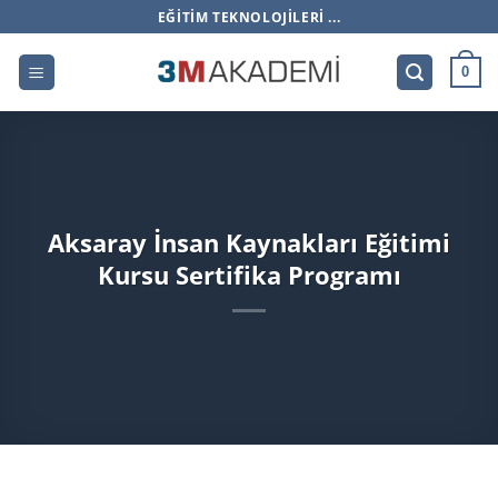
İçeriğe
EĞITIM TEKNOLOJILERI ...
atla
0
Aksaray İnsan Kaynakları Eğitimi
Kursu Sertifika Programı