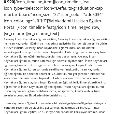
0 920
[/icon_timeline_item][icon_timeline_feat
icon_type=”selector” icon=”Defaults-graduation-cap
mortar-board” icon_size=”32″ icon_color=”#de5034″
icon_color_bg=”#ffffff”]3M Akademi Uzaktan Eğitim
Portalı[/icon_timeline_feat][/icon_timeline][vc_row]
[vc_column][vc_column_text]
Aksaray İnsan Kaynakları Eğitimi eğitimi, Aksaray İnsan Kaynakları Eğitimi eğitimi
ile İnsan Kaynakları Eğitimi ve hitabetinizi geliştirin. Kariyer eğitimleri ile güçlü
bir cv’niz olsun. Aksaray İnsan Kaynakları Eğitimi kursu online olarak
gerçekleşmekte olup özel bir İnsan Kaynakları Eğitimi eğitimidir. Aksaray İnsan
Kaynakları Eğitimi eğitimine başvurularımız başlamıştır. Aksaray İnsan
Kaynakları Eğitimi kursuna katılmak için sitemizi ziyaret edin. İnsan Kaynakları
Eğitimi eğitimleri uzaktan eğitim ile online olarak gerçekleşmektedir. İnsan
Kaynakları Eğitimi kursu sonunda sertifika verilmektedir. İnsan Kaynakları
Eğitimi eğitimi ile Yönetim Becerileri ve Liderlikunuz geliştirebilir, hitabetinizi
güçlendirebilirsiniz. İnsan Kaynakları Eğitimi kursları dokümanları, İnsan
Kaynakları Eğitimi slaytları, İnsan Kaynakları Eğitimi ile ilgili merak ettiklerinizi
öğrenirsiniz. İnsan Kaynakları Eğitimi eğitimi, İnsan Kaynakları Eğitimi kursu,
İnsan Kaynakları Eğitimi sertifikası nedir, ne işe yarar, kimler alabilir tüm
soruların cevabını 3M Akademi’de bulabilirsiniz.
İnsan Kaynakları Eğitimi kursu sadece bir kişisel gelişim değil gelişen dünyada
Yönetim Becerileri ve Liderliku geliştirmek, düzeltmek bir ihtiyaçtır. İnsan
Kaynakları Eğitimi eğitimi ile bu ihtiyacınızı rahatlıkla karşılayabilirsiniz. İnsan