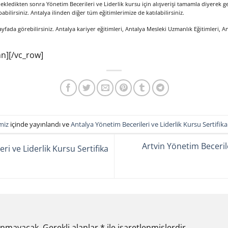
e ekledikten sonra Yönetim Becerileri ve Liderlik kursu için alışverişi tamamla diyerek g
abilirsiniz. Antalya ilinden diğer tüm eğitimlerimize de katılabilirsiniz.
ayfada görebilirsiniz. Antalya kariyer eğitimleri, Antalya Mesleki Uzmanlık Eğitimleri, A
n][/vc_row]
miz
içinde yayınlandı ve
Antalya Yönetim Becerileri ve Liderlik Kursu Sertifik
Artvin Yönetim Becerile
i ve Liderlik Kursu Sertifika
lanmayacak.
Gerekli alanlar
*
ile işaretlenmişlerdir