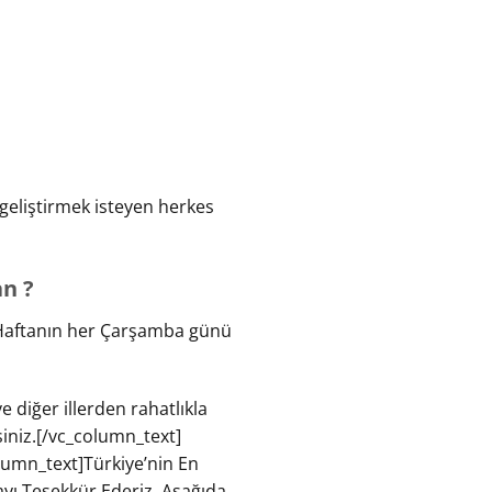
 geliştirmek isteyen herkes
an ?
ır. Haftanın her Çarşamba günü
e diğer illerden rahatlıkla
rsiniz.[/vc_column_text]
lumn_text]
Türkiye’nin En
yı Teşekkür Ederiz. Aşağıda