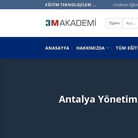
İçeriğe
Uzaktan Eğiti
EĞITIM TEKNOLOJILERI ...
atla
Ara:
ANASAYFA
HAKKIMIZDA
TÜM EĞIT
Antalya Yönetim 