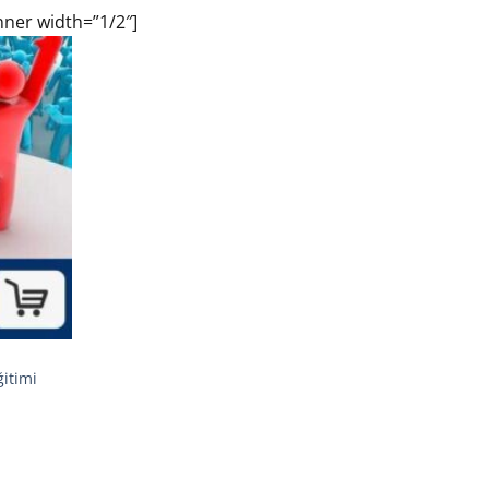
nner width=”1/2″]
ğitimi