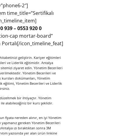
=”phone6-2″]
 time_title=”Sertifikalı
on_timeline_item]
 0 939 – 0553 920 0
ation-cap mortar-board”
Portalı[/icon_timeline_feat]
itabetinizi geliştirin. Kariyer eğitimleri
eri ve Liderlik eğitimidir. Antalya
sitemizi ziyaret edin. Yönetim Becerileri
 verilmektedir. Yönetim Becerileri ve
rlik kursları dokümanları, Yönetim
lik eğitimi, Yönetim Becerileri ve Liderlik
rsiniz.
 düzeltmek bir ihtiyaçtır. Yönetim
ile alabileceğiniz bir kurs şeklidir.
un fiyata nereden alınır, en iyi Yönetim
ay yapmanız gereken Yönetim Becerileri
kAntalya ızı bıraktıktan sonra 3M
nıtım yazısında yer alan ürün linkine