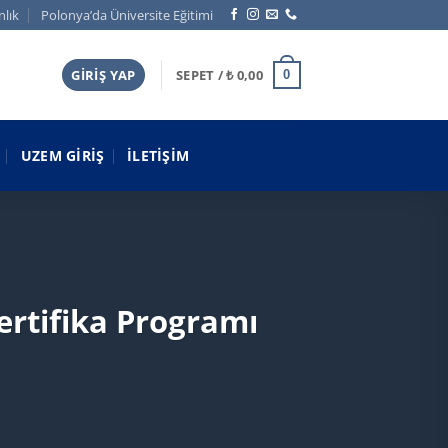
nlık
Polonya’da Üniversite Eğitimi
GIRIŞ YAP
SEPET /
₺
0,00
0
UZEM GIRIŞ
İLETIŞIM
ertifika Programı