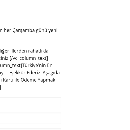
tanın her Çarşamba günü yeni
iğer illerden rahatlıkla
rsiniz.[/vc_column_text]
lumn_text]
Türkiye’nin En
yı Teşekkür Ederiz. Aşağıda
redi Kartı ile Ödeme Yapmak
]