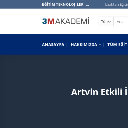
İçeriğe
Uzaktan Eğiti
EĞITIM TEKNOLOJILERI ...
atla
Ara:
ANASAYFA
HAKKIMIZDA
TÜM EĞIT
Artvin Etkili