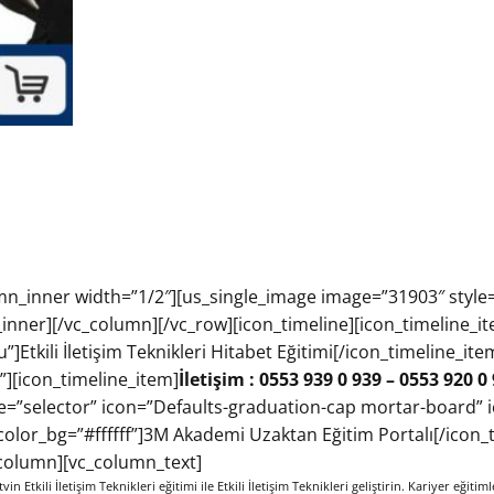
mn_inner width=”1/2″][us_single_image image=”31903″ style
nner][/vc_column][/vc_row][icon_timeline][icon_timeline_item
rsu”]Etkili İletişim Teknikleri Hitabet Eğitimi[/icon_timeline_i
][icon_timeline_item]
İletişim : 0553 939 0 939 – 0553 920 0
pe=”selector” icon=”Defaults-graduation-cap mortar-board” 
olor_bg=”#ffffff”]3M Akademi Uzaktan Eğitim Portalı[/icon_t
_column][vc_column_text]
tvin Etkili İletişim Teknikleri eğitimi ile Etkili İletişim Teknikleri geliştirin. Kariyer eğitiml