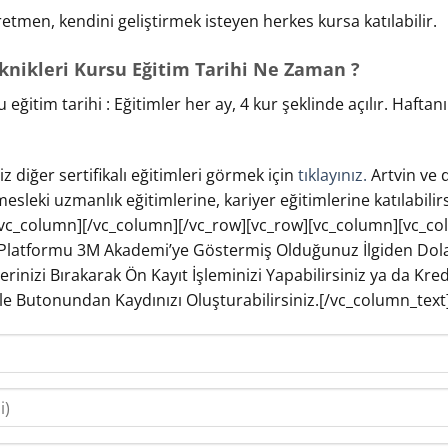
öğretmen, kendini geliştirmek isteyen herkes kursa katılabilir.
Teknikleri Kursu Eğitim Tarihi Ne Zaman ?
rsu eğitim tarihi : Eğitimler her ay, 4 kur şeklinde açılır. Haf
iz diğer sertifikalı eğitimleri görmek için
tıklayınız.
Artvin ve d
 mesleki uzmanlık eğitimlerine, kariyer eğitimlerine katılabili
vc_column][/vc_column][/vc_row][vc_row][vc_column][vc_co
Platformu 3M Akademi’ye Göstermiş Olduğunuz İlgiden Dola
lerinizi Bırakarak Ön Kayıt İşleminizi Yapabilirsiniz ya da K
kle Butonundan Kaydınızı Oluşturabilirsiniz.[/vc_column_text