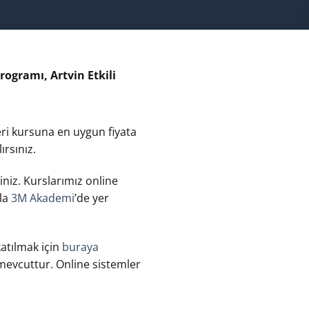
Programı, Artvin Etkili
leri kursuna en uygun fiyata
ırsınız.
siniz. Kurslarımız online
tla
3M Akademi
’de yer
 katılmak için
buraya
e mevcuttur. Online sistemler