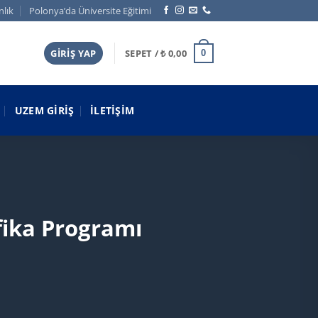
nlık
Polonya’da Üniversite Eğitimi
GIRIŞ YAP
SEPET /
₺
0,00
0
UZEM GIRIŞ
İLETIŞIM
ifika Programı