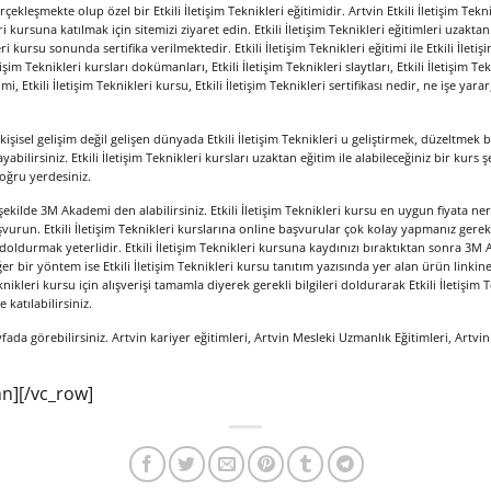
rçekleşmekte olup özel bir Etkili İletişim Teknikleri eğitimidir. Artvin Etkili İletişim Tek
eri kursuna katılmak için sitemizi ziyaret edin. Etkili İletişim Teknikleri eğitimleri uzakta
i kursu sonunda sertifika verilmektedir. Etkili İletişim Teknikleri eğitimi ile Etkili İletişi
tişim Teknikleri kursları dokümanları, Etkili İletişim Teknikleri slaytları, Etkili İletişim Tekn
timi, Etkili İletişim Teknikleri kursu, Etkili İletişim Teknikleri sertifikası nedir, ne işe ya
kişisel gelişim değil gelişen dünyada Etkili İletişim Teknikleri u geliştirmek, düzeltmek bir
layabilirsiniz. Etkili İletişim Teknikleri kursları uzaktan eğitim ile alabileceğiniz bir kurs ş
oğru yerdesiniz.
 şekilde 3M Akademi den alabilirsiniz. Etkili İletişim Teknikleri kursu en uygun fiyata nered
run. Etkili İletişim Teknikleri kurslarına online başvurular çok kolay yapmanız gereken
 doldurmak yeterlidir. Etkili İletişim Teknikleri kursuna kaydınızı bıraktıktan sonra 3
ğer bir yöntem ise Etkili İletişim Teknikleri kursu tanıtım yazısında yer alan ürün linkine
knikleri kursu için alışverişi tamamla diyerek gerekli bilgileri doldurarak Etkili İletişim 
 katılabilirsiniz.
yfada görebilirsiniz. Artvin kariyer eğitimleri, Artvin Mesleki Uzmanlık Eğitimleri, Artvin
n][/vc_row]