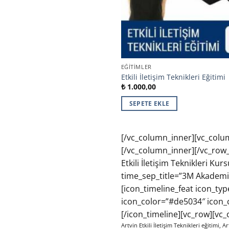
EĞITIMLER
Etkili İletişim Teknikleri Eğitimi
₺
1.000,00
SEPETE EKLE
[/vc_column_inner][vc_colu
[/vc_column_inner][/vc_row_i
Etkili İletişim Teknikleri Ku
time_sep_title=”3M Akademi”
[icon_timeline_feat icon_ty
icon_color=”#de5034″ icon_c
[/icon_timeline][vc_row][vc
Artvin Etkili İletişim Teknikleri eğitimi, Ar