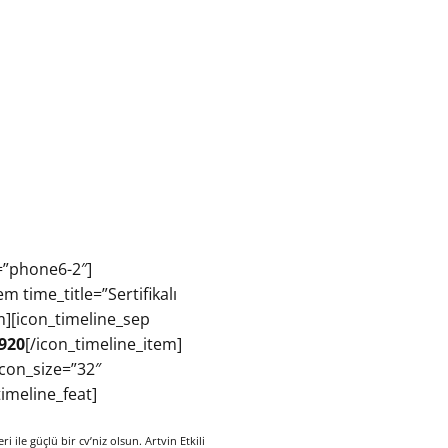
=”phone6-2″]
 time_title=”Sertifikalı
tem][icon_timeline_sep
 920
[/icon_timeline_item]
icon_size=”32″
imeline_feat]
eri ile güçlü bir cv’niz olsun. Artvin Etkili