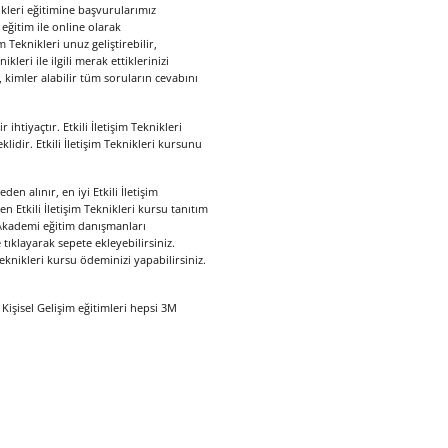
nikleri eğitimine başvurularımız
n eğitim ile online olarak
m Teknikleri unuz geliştirebilir,
ikleri ile ilgili merak ettiklerinizi
rar, kimler alabilir tüm soruların cevabını
 ihtiyaçtır. Etkili İletişim Teknikleri
eklidir. Etkili İletişim Teknikleri kursunu
en alınır, en iyi Etkili İletişim
 Etkili İletişim Teknikleri kursu tanıtım
M Akademi eğitim danışmanları
 tıklayarak sepete ekleyebilirsiniz.
Teknikleri kursu ödeminizi yapabilirsiniz.
 Kişisel Gelişim eğitimleri hepsi 3M