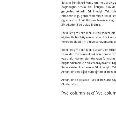
İletişim Teknikleri kursu online olarak ge
başlamıştır. Artvin Etkili İletişim Teknikl
gerçekleşmektedir. Etkili İletişim Teknikler
hitabetinizi güçlendirebilirsiniz. Etkili İle
öğrenirsiniz. Etkili İletişim Teknikleri eği
3M Akademi’de bulabilirsiniz.
Etkili İletişim Teknikleri kursu sadece bir 
eğitimi ile bu ihtiyacınızı rahatlıkla karşı
nereden alabilirim ? diye soruyorsanız d
Etkili İletişim Teknikleri kursunu en hızlı
Teknikleri kursunu almak için hemen başvu
yazısı altında yer alan ön kayıt formunu
bilgilendirmek için sizleri arayacaktır. Di
Sepete ekledikten sonra Etkili İletişim Te
Artvin ilinden diğer tüm eğitimlerimize de
Artvin ilinde açılacak kurslarımızı ana sa
Akademi’de.
[/vc_column_text][/vc_colum