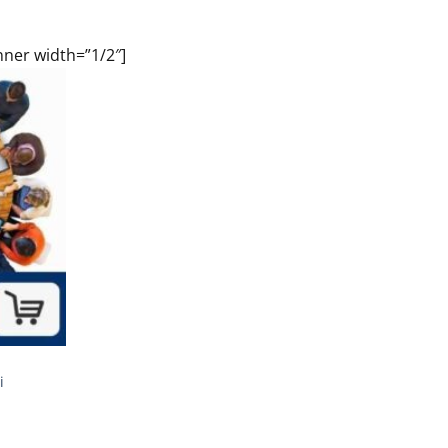
nner width=”1/2″]
i
.