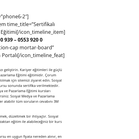
=”phone6-2″]
 time_title=”Sertifikalı
Eğitimi[/icon_timeline_item]
 0 939 – 0553 920 0
ation-cap mortar-board”
Portalı[/icon_timeline_feat]
geliştirin. Kariyer eğitimleri ile güçlü
Pazarlama Eğitimi eğitimidir. Çorum
mak için sitemizi ziyaret edin. Sosyal
ursu sonunda sertifika verilmektedir.
ya ve Pazarlama Eğitimi kursları
nirsiniz. Sosyal Medya ve Pazarlama
er alabilir tüm soruların cevabını 3M
mek, düzeltmek bir ihtiyaçtır. Sosyal
aktan eğitim ile alabileceğiniz bir kurs
rsu en uygun fiyata nereden alınır, en