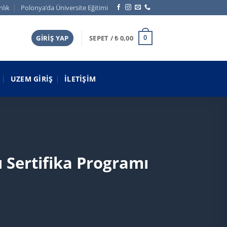
nlık
Polonya’da Üniversite Eğitimi
GIRIŞ YAP
SEPET /
₺
0,00
0
UZEM GIRIŞ
İLETIŞIM
 Sertifika Programı