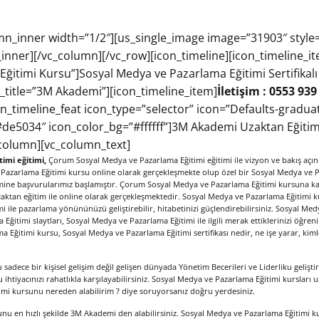
mn_inner width=”1/2″][us_single_image image=”31903″ style
nner][/vc_column][/vc_row][icon_timeline][icon_timeline_item
ğitimi Kursu”]Sosyal Medya ve Pazarlama Eğitimi Sertifikalı 
_title=”3M Akademi”][icon_timeline_item]
İletişim : 0553 939
con_timeline_feat icon_type=”selector” icon=”Defaults-gradu
#de5034″ icon_color_bg=”#ffffff”]3M Akademi Uzaktan Eğitim 
_column][vc_column_text]
imi eğitimi,
Çorum Sosyal Medya ve Pazarlama Eğitimi eğitimi ile vizyon ve bakış açınızı 
 Pazarlama Eğitimi kursu online olarak gerçekleşmekte olup özel bir Sosyal Medya ve 
ine başvurularımız başlamıştır. Çorum Sosyal Medya ve Pazarlama Eğitimi kursuna katıl
aktan eğitim ile online olarak gerçekleşmektedir. Sosyal Medya ve Pazarlama Eğitimi k
 ile pazarlama yönününüzü geliştirebilir, hitabetinizi güçlendirebilirsiniz. Sosyal Med
ğitimi slaytları, Sosyal Medya ve Pazarlama Eğitimi ile ilgili merak ettiklerinizi öğre
a Eğitimi kursu, Sosyal Medya ve Pazarlama Eğitimi sertifikası nedir, ne işe yarar, kiml
adece bir kişisel gelişim değil gelişen dünyada Yönetim Becerileri ve Liderliku geliştir
ihtiyacınızı rahatlıkla karşılayabilirsiniz. Sosyal Medya ve Pazarlama Eğitimi kursları uz
imi kursunu nereden alabilirim ? diye soruyorsanız doğru yerdesiniz.
u en hızlı şekilde 3M Akademi den alabilirsiniz. Sosyal Medya ve Pazarlama Eğitimi ku