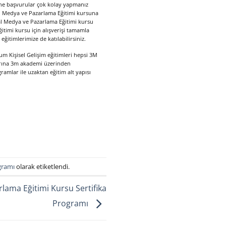
ine başvurular çok kolay yapmanız
al Medya ve Pazarlama Eğitimi kursuna
yal Medya ve Pazarlama Eğitimi kursu
itimi kursu için alışverişi tamamla
ğitimlerimize de katılabilirsiniz.
um Kişisel Gelişim eğitimleri hepsi 3M
larına 3m akademi üzerinden
ogramlar ile uzaktan eğitim alt yapısı
gramı
olarak etiketlendi.
lama Eğitimi Kursu Sertifika
Programı