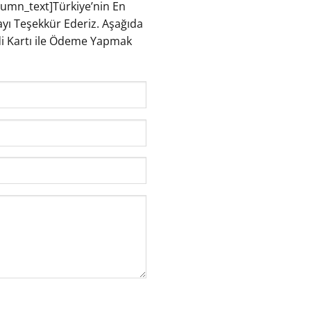
lumn_text]
Türkiye’nin En
yı Teşekkür Ederiz. Aşağıda
redi Kartı ile Ödeme Yapmak