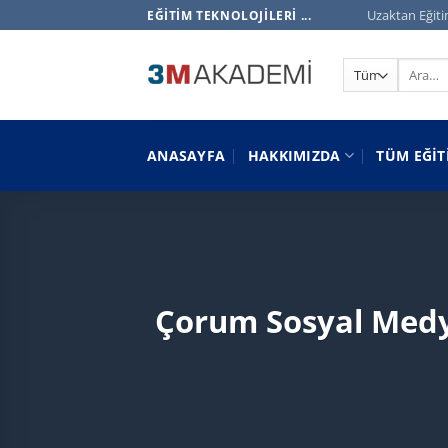
İçeriğe
Uzaktan Eğiti
EĞITIM TEKNOLOJILERI ...
atla
Ara:
ANASAYFA
HAKKIMIZDA
TÜM EĞIT
Çorum Sosyal Medya