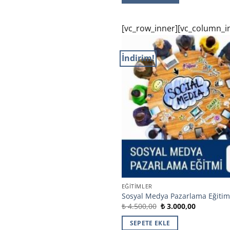
[vc_row_inner][vc_column_i
İndirim!
EĞITIMLER
Sosyal Medya Pazarlama Eğitim
Orijinal
Şu
₺
4.500,00
₺
3.000,00
fiyat:
andaki
₺ 4.500,00.
fiyat:
SEPETE EKLE
₺ 3.000,00