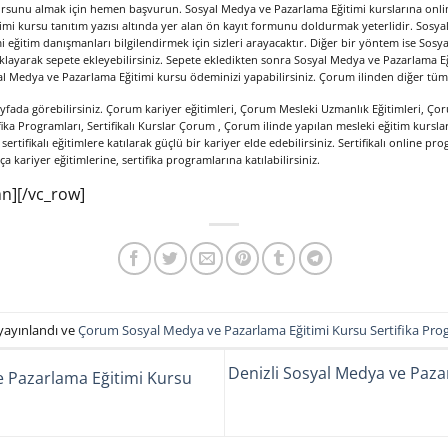
kursunu almak için hemen başvurun. Sosyal Medya ve Pazarlama Eğitimi kurslarına onl
mi kursu tanıtım yazısı altında yer alan ön kayıt formunu doldurmak yeterlidir. Sosy
eğitim danışmanları bilgilendirmek için sizleri arayacaktır. Diğer bir yöntem ise Sos
ıklayarak sepete ekleyebilirsiniz. Sepete ekledikten sonra Sosyal Medya ve Pazarlama Eğ
al Medya ve Pazarlama Eğitimi kursu ödeminizi yapabilirsiniz. Çorum ilinden diğer tüm e
ayfada görebilirsiniz. Çorum kariyer eğitimleri, Çorum Mesleki Uzmanlık Eğitimleri, Çor
ika Programları, Sertifikalı Kurslar Çorum , Çorum ilinde yapılan mesleki eğitim kurs
sertifikalı eğitimlere katılarak güçlü bir kariyer elde edebilirsiniz. Sertifikalı online pr
 kariyer eğitimlerine, sertifika programlarına katılabilirsiniz.
n][/vc_row]
yayınlandı ve
Çorum Sosyal Medya ve Pazarlama Eğitimi Kursu Sertifika Pro
Denizli Sosyal Medya ve Pazar
e Pazarlama Eğitimi Kursu