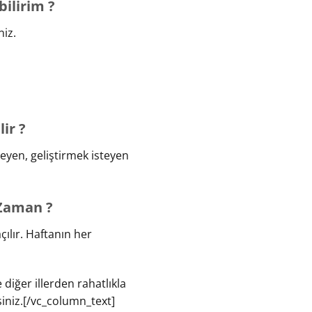
ilirim ?
iz.
ir ?
eyen, geliştirmek isteyen
 Zaman ?
çılır. Haftanın her
diğer illerden rahatlıkla
rsiniz.[/vc_column_text]