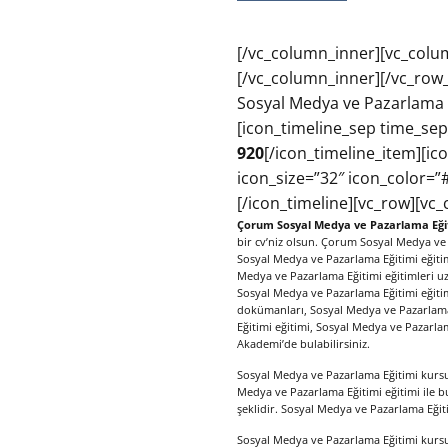
[/vc_column_inner][vc_colu
[/vc_column_inner][/vc_row_i
Sosyal Medya ve Pazarlama E
[icon_timeline_sep time_sep
920
[/icon_timeline_item][i
icon_size=”32″ icon_color=”
[/icon_timeline][vc_row][vc
Çorum Sosyal Medya ve Pazarlama Eğit
bir cv’niz olsun. Çorum Sosyal Medya ve
Sosyal Medya ve Pazarlama Eğitimi eğitim
Medya ve Pazarlama Eğitimi eğitimleri uz
Sosyal Medya ve Pazarlama Eğitimi eğitimi
dokümanları, Sosyal Medya ve Pazarlama E
Eğitimi eğitimi, Sosyal Medya ve Pazarlam
Akademi’de bulabilirsiniz.
Sosyal Medya ve Pazarlama Eğitimi kursu s
Medya ve Pazarlama Eğitimi eğitimi ile bu 
şeklidir. Sosyal Medya ve Pazarlama Eğit
Sosyal Medya ve Pazarlama Eğitimi kursun