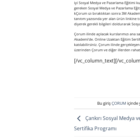
iyi Sosyal Medya ve Pazarlama Eğitimi 
gereken Sosyal Medya ve Pazarlama Eğiti
kÇorum ızı bıraktıktan sonra 3M Akademi 
tanıtım yazısında yer alan ürün linkine t
diyerek gerekli bilgileri doldurarak Sosy
Çorum ilinde açılacak kurslarımızı ana s
Akademi’de. Online Uzaktan Eğitim Sertif
katılabilirsiniz. Çorum ilinde gerçekleşen 
üzerinden Çorum ve diğer illerden rahatça
[/vc_column_text][/vc_colum
Bu giriş
ÇORUM
içinde 
Çankırı Sosyal Medya v
Sertifika Programı