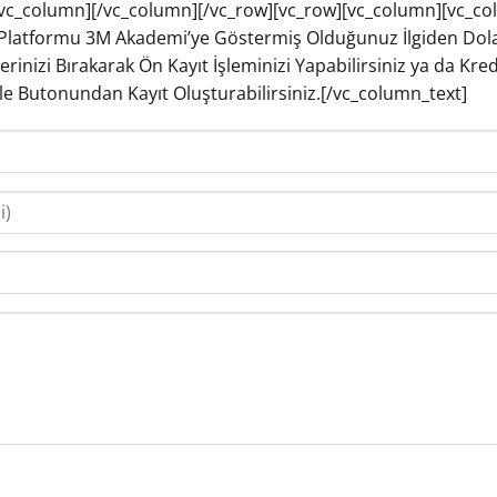
vc_column][/vc_column][/vc_row][vc_row][vc_column][vc_co
Platformu 3M Akademi’ye Göstermiş Olduğunuz İlgiden Dola
lerinizi Bırakarak Ön Kayıt İşleminizi Yapabilirsiniz ya da K
kle Butonundan Kayıt Oluşturabilirsiniz.[/vc_column_text]