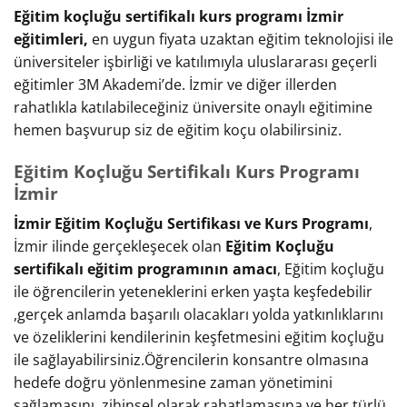
Eğitim koçluğu sertifikalı kurs programı İzmir
eğitimleri,
en uygun fiyata uzaktan eğitim teknolojisi ile
üniversiteler işbirliği ve katılımıyla uluslararası geçerli
eğitimler 3M Akademi’de. İzmir ve diğer illerden
rahatlıkla katılabileceğiniz üniversite onaylı eğitimine
hemen başvurup siz de eğitim koçu olabilirsiniz.
Eğitim Koçluğu Sertifikalı Kurs Programı
İzmir
İzmir Eğitim Koçluğu Sertifikası ve Kurs Programı
,
İzmir ilinde gerçekleşecek olan
Eğitim Koçluğu
sertifikalı eğitim programının amacı
, Eğitim koçluğu
ile öğrencilerin yeteneklerini erken yaşta keşfedebilir
,gerçek anlamda başarılı olacakları yolda yatkınlıklarını
ve özeliklerini kendilerinin keşfetmesini eğitim koçluğu
ile sağlayabilirsiniz.Öğrencilerin konsantre olmasına
hedefe doğru yönlenmesine zaman yönetimini
sağlamasını ,zihinsel olarak rahatlamasına ve her türlü