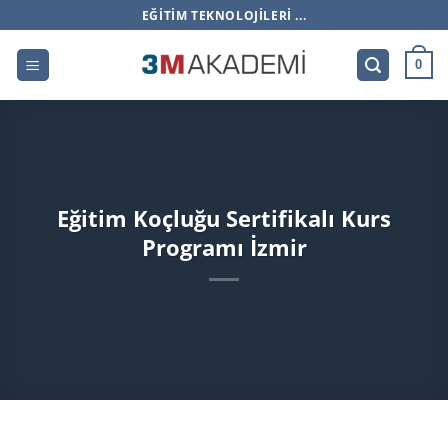
İçeriğe
EĞITIM TEKNOLOJILERI ...
atla
0
Eğitim Koçluğu Sertifikalı Kurs
Programı İzmir