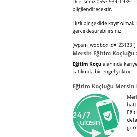
Dilerseniz 0553 939 0 939 – 0
bilgilendirecektir.
Hızlı bir şekilde kayıt olmak
gerçekleştirebilirsiniz.
[wpsm_woobox id=”23133″]
Mersin Eğitim Koçluğu S
Eğitim Koçu
alanında kariye
katılımda bir engel yoktur.
Eğitim Koçluğu Mersin 
Merh
hatt
Eği
deta
görm