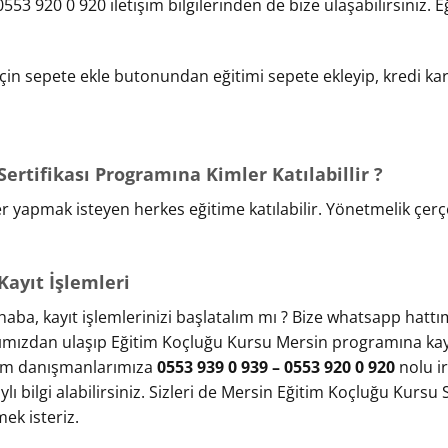
553 920 0 920 iletişim bilgilerinden de bize ulaşabilirsiniz. 
 için sepete ekle butonundan eğitimi sepete ekleyip, kredi kar
ertifikası Programına Kimler Katılabillir ?
r yapmak isteyen herkes eğitime katılabilir. Yönetmelik çe
Kayıt İşlemleri
aba, kayıt işlemlerinizi başlatalım mı ? Bize whatsapp hattı
ımızdan ulaşıp Eğitim Koçluğu Kursu Mersin programına kaydı
tim danışmanlarımıza
0553 939 0 939 – 0553 920 0 920
nolu i
ylı bilgi alabilirsiniz. Sizleri de Mersin Eğitim Koçluğu Kurs
ek isteriz.