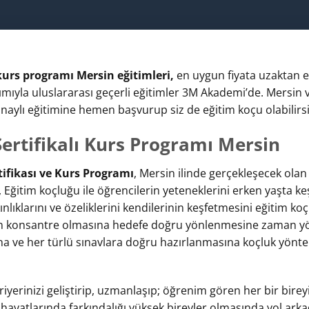
 kurs programı Mersin eğitimleri,
en uygun fiyata uzaktan eğ
tılımıyla uluslararası geçerli eğitimler 3M Akademi’de. Mersin v
 onaylı eğitimine hemen başvurup siz de eğitim koçu olabilirsi
ertifikalı Kurs Programı Mersin
ifikası ve Kurs Programı
, Mersin ilinde gerçekleşecek ola
, Eğitim koçluğu ile öğrencilerin yeteneklerini erken yaşta k
ınlıklarını ve özeliklerini kendilerinin keşfetmesini eğitim koç
erin konsantre olmasına hedefe doğru yönlenmesine zaman y
na ve her türlü sınavlara doğru hazırlanmasına koçluk yönte
iyerinizi geliştirip, uzmanlaşıp; öğrenim gören her bir birey
a hayatlarında farkındalığı yüksek bireyler olmasında yol arkad