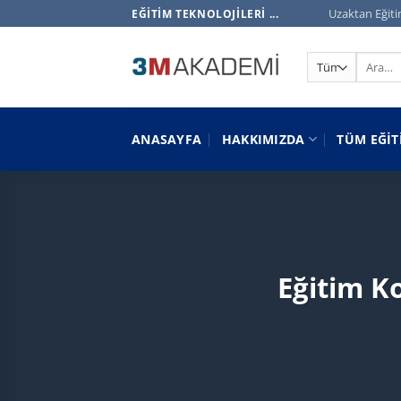
İçeriğe
Uzaktan Eğiti
EĞITIM TEKNOLOJILERI ...
atla
Ara:
ANASAYFA
HAKKIMIZDA
TÜM EĞIT
Eğitim K