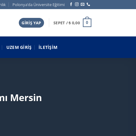
nlık
Polonya’da Üniversite Eğitimi
GIRIŞ YAP
SEPET /
₺
0,00
0
UZEM GIRIŞ
İLETIŞIM
mı Mersin