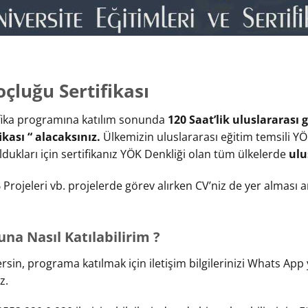
çluğu Sertifikası
ifika programına katılım sonunda
120 Saat’lik uluslararası 
kası “ alacaksınız.
Ülkemizin uluslararası eğitim temsili Y
ukları için sertifikanız YÖK Denkliği olan tüm ülkelerde
ulu
rojeleri vb. projelerde görev alırken CV’niz de yer alması a
na Nasıl Katılabilirim ?
in, programa katılmak için iletişim bilgilerinizi Whats App y
z.