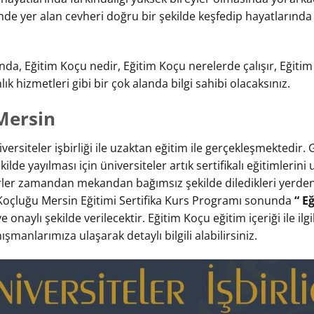
inde yer alan cevheri doğru bir şekilde keşfedip hayatlarında
nda, Eğitim Koçu nedir, Eğitim Koçu nerelerde çalışır, Eğit
ık hizmetleri gibi bir çok alanda bilgi sahibi olacaksınız.
Mersin
versiteler işbirliği ile uzaktan eğitim ile gerçekleşmektedir.
şekilde yayılması için üniversiteler artık sertifikalı eğitimlerin
iyerler zamandan mekandan bağımsız şekilde diledikleri yerd
m Koçluğu Mersin Eğitimi Sertifika Kurs Programı sonunda
“ E
e onaylı şekilde verilecektir. Eğitim Koçu eğitim içeriği ile ilgi
nışmanlarımıza ulaşarak detaylı bilgili alabilirsiniz.