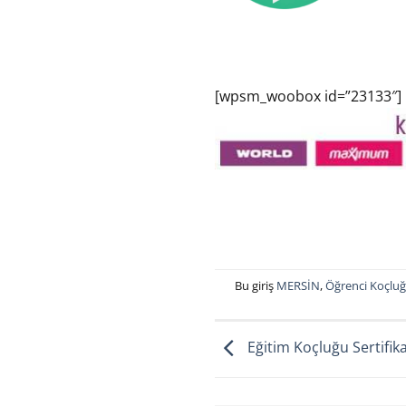
[wpsm_woobox id=”23133″]
Bu giriş
MERSİN
,
Öğrenci Koçlu
Eğitim Koçluğu Sertifik