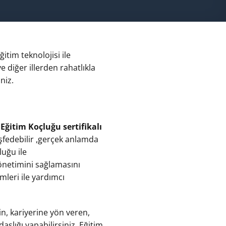
itim teknolojisi ile
e diğer illerden rahatlıkla
niz.
n
Eğitim Koçluğu sertifikalı
eşfedebilir ,gerçek anlamda
luğu ile
önetimini sağlamasını
mleri ile yardımcı
in, kariyerine yön veren,
aşlığı yapabilirsiniz. Eğitim