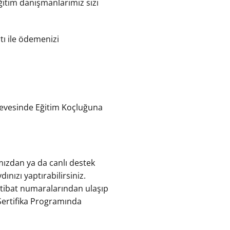
Eğitim danışmanlarımız sizi
tı ile ödemenizi
rçevesinde Eğitim Koçluğuna
mızdan ya da canlı destek
nızı yaptırabilirsiniz.
rtibat numaralarından ulaşıp
u Sertifika Programında