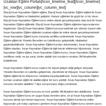
Uzaktan Eğitim Portalı[/icon_timeline_feat][/icon_timeline]
[vc_row][vc_column][vc_column_text]
Elazığ İnsan Kaynakları Eğitimi eğitimi, Elazığ İnsan Kaynakları Eğitimi eğitimi ile İnsan
Kaynakları Eğitimi ve hitabetinizi geliştirin. Kariyer eğitimleri ile güçlü bir cv’niz olsun.
Elazığ İnsan Kaynakları Eğitimi kursu online olarak gerçekleşmekte olup özel bir İnsan
Kaynakları Eğitimi eğitimidir. Elazığ İnsan Kaynakları Eğitimi eğitimine başvurularımız
başlamıştır. Elazığ İnsan Kaynakları Eğitimi kursuna katılmak için sitemizi ziyaret edin.
İnsan Kaynakları Eğitimi eğitimleri uzaktan eğitim ile online olarak gerçekleşmektedir.
İnsan Kaynakları Eğitimi kursu sonunda sertifika verilmektedir. İnsan Kaynakları
Eğitimi eğitimi ile Yönetim Becerileri ve Liderlikunuz geliştirebilir, hitabetinizi
güçlendirebilirsiniz. İnsan Kaynakları Eğitimi kursları dokümanları, İnsan Kaynakları
Eğitimi slaytları, İnsan Kaynakları Eğitimi ile ilgili merak ettiklerinizi öğrenirsiniz. İnsan
Kaynakları Eğitimi eğitimi, İnsan Kaynakları Eğitimi kursu, İnsan Kaynakları Eğitimi
sertifikası nedir, ne işe yarar, kimler alabilir tüm soruların cevabını 3M Akademi’de
bulabilirsiniz.
İnsan Kaynakları Eğitimi kursu sadece bir kişisel gelişim değil gelişen dünyada
Yönetim Becerileri ve Liderliku geliştirmek, düzeltmek bir ihtiyaçtır. İnsan Kaynakları
Eğitimi eğitimi ile bu ihtiyacınızı rahatlıkla karşılayabilirsiniz. İnsan Kaynakları Eğitimi
kursları uzaktan eğitim ile alabileceğiniz bir kurs şeklidir. İnsan Kaynakları Eğitimi
kursunu nereden alabilirim ? diye soruyorsanız doğru yerdesiniz.
İnsan Kaynakları Eğitimi kursunu en hızlı şekilde 3M Akademi den alabilirsiniz. İnsan
Kaynakları Eğitimi kursu en uygun fiyata nereden alınır, en iyi İnsan Kaynakları Eğitimi
kursunu almak için hemen başvurun. İnsan Kaynakları Eğitimi kurslarına online
başvurular çok kolay yapmanız gereken İnsan Kaynakları Eğitimi kursu tanıtım yazısı