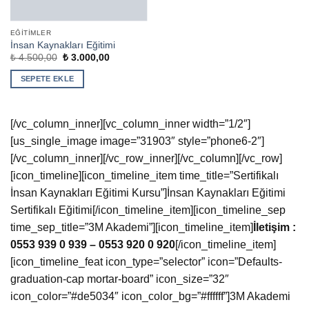
EĞITIMLER
İnsan Kaynakları Eğitimi
Orijinal
Şu
₺
4.500,00
₺
3.000,00
fiyat:
andaki
₺ 4.500,00.
fiyat:
SEPETE EKLE
₺ 3.000,00.
[/vc_column_inner][vc_column_inner width=”1/2″]
[us_single_image image=”31903″ style=”phone6-2″]
[/vc_column_inner][/vc_row_inner][/vc_column][/vc_row]
[icon_timeline][icon_timeline_item time_title=”Sertifikalı
İnsan Kaynakları Eğitimi Kursu”]İnsan Kaynakları Eğitimi
Sertifikalı Eğitimi[/icon_timeline_item][icon_timeline_sep
time_sep_title=”3M Akademi”][icon_timeline_item]
İletişim :
0553 939 0 939 – 0553 920 0 920
[/icon_timeline_item]
[icon_timeline_feat icon_type=”selector” icon=”Defaults-
graduation-cap mortar-board” icon_size=”32″
icon_color=”#de5034″ icon_color_bg=”#ffffff”]3M Akademi