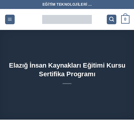
İçeriğe
EĞITIM TEKNOLOJILERI ...
atla
0
Elazığ İnsan Kaynakları Eğitimi Kursu
Sertifika Programı