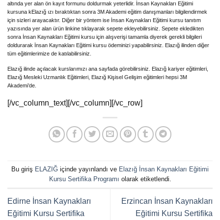
altında yer alan ön kayıt formunu doldurmak yeterlidir. İnsan Kaynakları Eğitimi
kursuna kElazığ ızı bıraktıktan sonra 3M Akademi eğitim danışmanları bilgilendirmek
için sizleri arayacaktır. Diğer bir yöntem ise İnsan Kaynakları Eğitimi kursu tanıtım
yazısında yer alan ürün linkine tıklayarak sepete ekleyebilirsiniz. Sepete ekledikten
sonra İnsan Kaynakları Eğitimi kursu için alışverişi tamamla diyerek gerekli bilgileri
doldurarak İnsan Kaynakları Eğitimi kursu ödeminizi yapabilirsiniz. Elazığ ilinden diğer
tüm eğitimlerimize de katılabilirsiniz.
Elazığ ilinde açılacak kurslarımızı ana sayfada görebilirsiniz. Elazığ kariyer eğitimleri,
Elazığ Mesleki Uzmanlık Eğitimleri, Elazığ Kişisel Gelişim eğitimleri hepsi 3M
Akademi’de.
[/vc_column_text][/vc_column][/vc_row]
Bu giriş
ELAZIĞ
içinde yayınlandı ve
Elazığ İnsan Kaynakları Eğitimi
Kursu Sertifika Programı
olarak etiketlendi.
Edirne İnsan Kaynakları
Erzincan İnsan Kaynakları
Eğitimi Kursu Sertifika
Eğitimi Kursu Sertifika