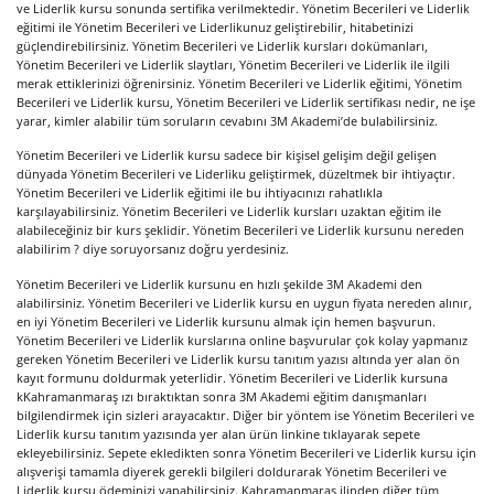
ve Liderlik kursu sonunda sertifika verilmektedir. Yönetim Becerileri ve Liderlik
eğitimi ile Yönetim Becerileri ve Liderlikunuz geliştirebilir, hitabetinizi
güçlendirebilirsiniz. Yönetim Becerileri ve Liderlik kursları dokümanları,
Yönetim Becerileri ve Liderlik slaytları, Yönetim Becerileri ve Liderlik ile ilgili
merak ettiklerinizi öğrenirsiniz. Yönetim Becerileri ve Liderlik eğitimi, Yönetim
Becerileri ve Liderlik kursu, Yönetim Becerileri ve Liderlik sertifikası nedir, ne işe
yarar, kimler alabilir tüm soruların cevabını 3M Akademi’de bulabilirsiniz.
Yönetim Becerileri ve Liderlik kursu sadece bir kişisel gelişim değil gelişen
dünyada Yönetim Becerileri ve Liderliku geliştirmek, düzeltmek bir ihtiyaçtır.
Yönetim Becerileri ve Liderlik eğitimi ile bu ihtiyacınızı rahatlıkla
karşılayabilirsiniz. Yönetim Becerileri ve Liderlik kursları uzaktan eğitim ile
alabileceğiniz bir kurs şeklidir. Yönetim Becerileri ve Liderlik kursunu nereden
alabilirim ? diye soruyorsanız doğru yerdesiniz.
Yönetim Becerileri ve Liderlik kursunu en hızlı şekilde 3M Akademi den
alabilirsiniz. Yönetim Becerileri ve Liderlik kursu en uygun fiyata nereden alınır,
en iyi Yönetim Becerileri ve Liderlik kursunu almak için hemen başvurun.
Yönetim Becerileri ve Liderlik kurslarına online başvurular çok kolay yapmanız
gereken Yönetim Becerileri ve Liderlik kursu tanıtım yazısı altında yer alan ön
kayıt formunu doldurmak yeterlidir. Yönetim Becerileri ve Liderlik kursuna
kKahramanmaraş ızı bıraktıktan sonra 3M Akademi eğitim danışmanları
bilgilendirmek için sizleri arayacaktır. Diğer bir yöntem ise Yönetim Becerileri ve
Liderlik kursu tanıtım yazısında yer alan ürün linkine tıklayarak sepete
ekleyebilirsiniz. Sepete ekledikten sonra Yönetim Becerileri ve Liderlik kursu için
alışverişi tamamla diyerek gerekli bilgileri doldurarak Yönetim Becerileri ve
Liderlik kursu ödeminizi yapabilirsiniz. Kahramanmaraş ilinden diğer tüm