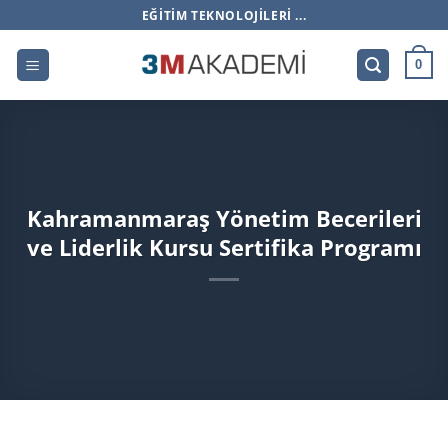
İçeriğe
EĞITIM TEKNOLOJILERI ...
atla
0
Kahramanmaraş Yönetim Becerileri
ve Liderlik Kursu Sertifika Programı