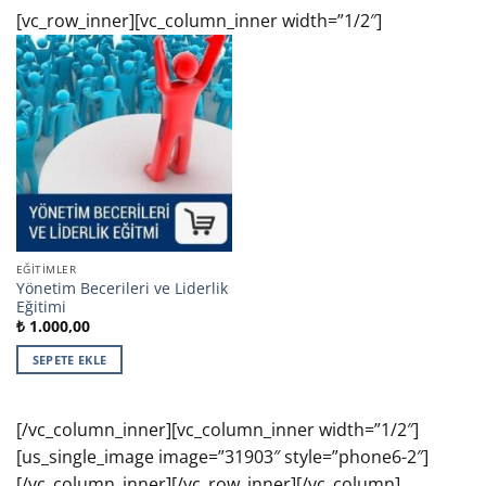
[vc_row_inner][vc_column_inner width=”1/2″]
EĞITIMLER
Yönetim Becerileri ve Liderlik
Eğitimi
₺
1.000,00
SEPETE EKLE
[/vc_column_inner][vc_column_inner width=”1/2″]
[us_single_image image=”31903″ style=”phone6-2″]
[/vc_column_inner][/vc_row_inner][/vc_column]