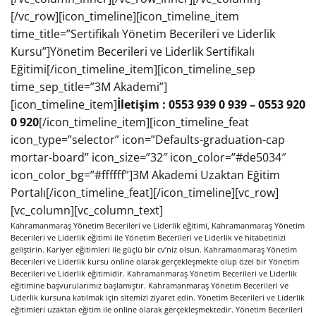
[/vc_row][icon_timeline][icon_timeline_item
time_title=”Sertifikalı Yönetim Becerileri ve Liderlik
Kursu”]Yönetim Becerileri ve Liderlik Sertifikalı
Eğitimi[/icon_timeline_item][icon_timeline_sep
time_sep_title=”3M Akademi”]
[icon_timeline_item]
İletişim : 0553 939 0 939 – 0553 920
0 920
[/icon_timeline_item][icon_timeline_feat
icon_type=”selector” icon=”Defaults-graduation-cap
mortar-board” icon_size=”32″ icon_color=”#de5034″
icon_color_bg=”#ffffff”]3M Akademi Uzaktan Eğitim
Portalı[/icon_timeline_feat][/icon_timeline][vc_row]
[vc_column][vc_column_text]
Kahramanmaraş Yönetim Becerileri ve Liderlik eğitimi, Kahramanmaraş Yönetim
Becerileri ve Liderlik eğitimi ile Yönetim Becerileri ve Liderlik ve hitabetinizi
geliştirin. Kariyer eğitimleri ile güçlü bir cv’niz olsun. Kahramanmaraş Yönetim
Becerileri ve Liderlik kursu online olarak gerçekleşmekte olup özel bir Yönetim
Becerileri ve Liderlik eğitimidir. Kahramanmaraş Yönetim Becerileri ve Liderlik
eğitimine başvurularımız başlamıştır. Kahramanmaraş Yönetim Becerileri ve
Liderlik kursuna katılmak için sitemizi ziyaret edin. Yönetim Becerileri ve Liderlik
eğitimleri uzaktan eğitim ile online olarak gerçekleşmektedir. Yönetim Becerileri