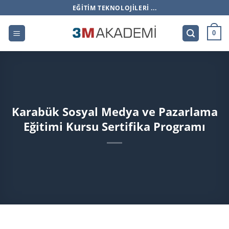
İçeriğe
EĞITIM TEKNOLOJILERI ...
atla
0
Karabük Sosyal Medya ve Pazarlama
Eğitimi Kursu Sertifika Programı