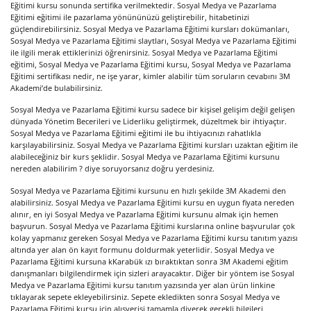
Eğitimi kursu sonunda sertifika verilmektedir. Sosyal Medya ve Pazarlama
Eğitimi eğitimi ile pazarlama yönününüzü geliştirebilir, hitabetinizi
güçlendirebilirsiniz. Sosyal Medya ve Pazarlama Eğitimi kursları dokümanları,
Sosyal Medya ve Pazarlama Eğitimi slaytları, Sosyal Medya ve Pazarlama Eğitimi
ile ilgili merak ettiklerinizi öğrenirsiniz. Sosyal Medya ve Pazarlama Eğitimi
eğitimi, Sosyal Medya ve Pazarlama Eğitimi kursu, Sosyal Medya ve Pazarlama
Eğitimi sertifikası nedir, ne işe yarar, kimler alabilir tüm soruların cevabını 3M
Akademi’de bulabilirsiniz.
Sosyal Medya ve Pazarlama Eğitimi kursu sadece bir kişisel gelişim değil gelişen
dünyada Yönetim Becerileri ve Liderliku geliştirmek, düzeltmek bir ihtiyaçtır.
Sosyal Medya ve Pazarlama Eğitimi eğitimi ile bu ihtiyacınızı rahatlıkla
karşılayabilirsiniz. Sosyal Medya ve Pazarlama Eğitimi kursları uzaktan eğitim ile
alabileceğiniz bir kurs şeklidir. Sosyal Medya ve Pazarlama Eğitimi kursunu
nereden alabilirim ? diye soruyorsanız doğru yerdesiniz.
Sosyal Medya ve Pazarlama Eğitimi kursunu en hızlı şekilde 3M Akademi den
alabilirsiniz. Sosyal Medya ve Pazarlama Eğitimi kursu en uygun fiyata nereden
alınır, en iyi Sosyal Medya ve Pazarlama Eğitimi kursunu almak için hemen
başvurun. Sosyal Medya ve Pazarlama Eğitimi kurslarına online başvurular çok
kolay yapmanız gereken Sosyal Medya ve Pazarlama Eğitimi kursu tanıtım yazısı
altında yer alan ön kayıt formunu doldurmak yeterlidir. Sosyal Medya ve
Pazarlama Eğitimi kursuna kKarabük ızı bıraktıktan sonra 3M Akademi eğitim
danışmanları bilgilendirmek için sizleri arayacaktır. Diğer bir yöntem ise Sosyal
Medya ve Pazarlama Eğitimi kursu tanıtım yazısında yer alan ürün linkine
tıklayarak sepete ekleyebilirsiniz. Sepete ekledikten sonra Sosyal Medya ve
Pazarlama Eğitimi kursu için alışverişi tamamla diyerek gerekli bilgileri