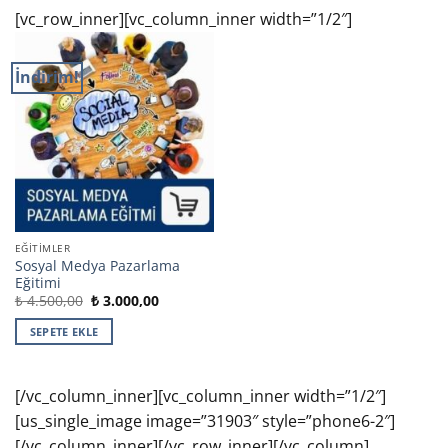
[vc_row_inner][vc_column_inner width=”1/2″]
İndirim!
EĞITIMLER
Sosyal Medya Pazarlama
Eğitimi
Orijinal
Şu
₺
4.500,00
₺
3.000,00
fiyat:
andaki
₺ 4.500,00.
fiyat:
SEPETE EKLE
₺ 3.000,00.
[/vc_column_inner][vc_column_inner width=”1/2″]
[us_single_image image=”31903″ style=”phone6-2″]
[/vc_column_inner][/vc_row_inner][/vc_column]