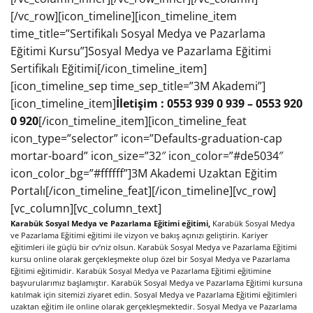
[/vc_row][icon_timeline][icon_timeline_item
time_title=”Sertifikalı Sosyal Medya ve Pazarlama
Eğitimi Kursu”]Sosyal Medya ve Pazarlama Eğitimi
Sertifikalı Eğitimi[/icon_timeline_item]
[icon_timeline_sep time_sep_title=”3M Akademi”]
[icon_timeline_item]
İletişim : 0553 939 0 939 – 0553 920
0 920
[/icon_timeline_item][icon_timeline_feat
icon_type=”selector” icon=”Defaults-graduation-cap
mortar-board” icon_size=”32″ icon_color=”#de5034″
icon_color_bg=”#ffffff”]3M Akademi Uzaktan Eğitim
Portalı[/icon_timeline_feat][/icon_timeline][vc_row]
[vc_column][vc_column_text]
Karabük Sosyal Medya ve Pazarlama Eğitimi eğitimi,
Karabük Sosyal Medya
ve Pazarlama Eğitimi eğitimi ile vizyon ve bakış açınızı geliştirin. Kariyer
eğitimleri ile güçlü bir cv’niz olsun. Karabük Sosyal Medya ve Pazarlama Eğitimi
kursu online olarak gerçekleşmekte olup özel bir Sosyal Medya ve Pazarlama
Eğitimi eğitimidir. Karabük Sosyal Medya ve Pazarlama Eğitimi eğitimine
başvurularımız başlamıştır. Karabük Sosyal Medya ve Pazarlama Eğitimi kursuna
katılmak için sitemizi ziyaret edin. Sosyal Medya ve Pazarlama Eğitimi eğitimleri
uzaktan eğitim ile online olarak gerçekleşmektedir. Sosyal Medya ve Pazarlama