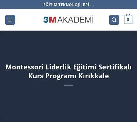
İçeriğe
EĞITIM TEKNOLOJILERI ...
atla
0
Montessori Liderlik Eğitimi Sertifikalı
Kurs Programı Kırıkkale