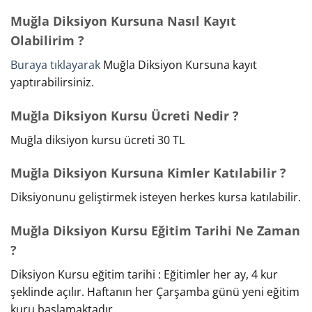
Muğla Diksiyon Kursuna Nasıl Kayıt
Olabilirim ?
Buraya tıklayarak
Muğla Diksiyon Kursuna kayıt
yaptırabilirsiniz.
Muğla Diksiyon Kursu Ücreti Nedir ?
Muğla diksiyon kursu ücreti 30 TL
Muğla Diksiyon Kursuna Kimler Katılabilir ?
Diksiyonunu geliştirmek isteyen herkes kursa katılabilir.
Muğla Diksiyon Kursu Eğitim Tarihi Ne Zaman
?
Diksiyon Kursu eğitim tarihi : Eğitimler her ay, 4 kur
şeklinde açılır. Haftanın her Çarşamba günü yeni eğitim
kuru başlamaktadır.