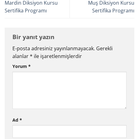
Mardin Diksiyon Kursu
Muş Diksiyon Kursu
Sertifika Programı
Sertifika Programı
Bir yanıt yazın
E-posta adresiniz yayınlanmayacak.
Gerekli
alanlar
*
ile işaretlenmişlerdir
Yorum
*
Ad
*