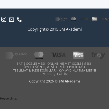
Copyright© 2015 3M Akademi
SATIŞ SÖZLEŞMESI
ONLINE HIZMET SÖZLEŞMESI
ÜYELIK SÖZLEŞMESI
GIZLILIK POLITIKASI
TESLIMAT & İADE KOŞULLARI
KVK AYDINLATMA METNI
YURTDIŞI EĞITIM
Copyright 2026 ©
3M Akademi
Hoşgeldiniz.