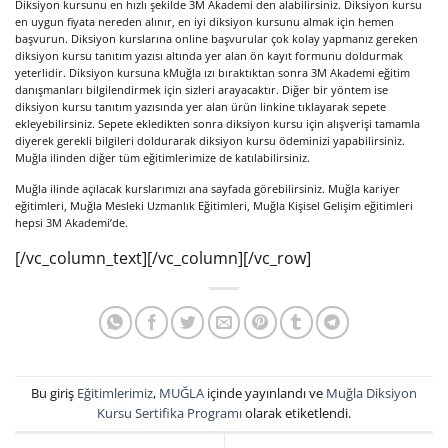
Diksiyon kursunu en hızlı şekilde 3M Akademi den alabilirsiniz. Diksiyon kursu
en uygun fiyata nereden alınır, en iyi diksiyon kursunu almak için hemen
başvurun. Diksiyon kurslarına online başvurular çok kolay yapmanız gereken
diksiyon kursu tanıtım yazısı altında yer alan ön kayıt formunu doldurmak
yeterlidir. Diksiyon kursuna kMuğla ızı bıraktıktan sonra 3M Akademi eğitim
danışmanları bilgilendirmek için sizleri arayacaktır. Diğer bir yöntem ise
diksiyon kursu tanıtım yazısında yer alan ürün linkine tıklayarak sepete
ekleyebilirsiniz. Sepete ekledikten sonra diksiyon kursu için alışverişi tamamla
diyerek gerekli bilgileri doldurarak diksiyon kursu ödeminizi yapabilirsiniz.
Muğla ilinden diğer tüm eğitimlerimize de katılabilirsiniz.
Muğla ilinde açılacak kurslarımızı ana sayfada görebilirsiniz. Muğla kariyer
eğitimleri, Muğla Mesleki Uzmanlık Eğitimleri, Muğla Kişisel Gelişim eğitimleri
hepsi 3M Akademi’de.
[/vc_column_text][/vc_column][/vc_row]
Bu giriş
Eğitimlerimiz
,
MUĞLA
içinde yayınlandı ve
Muğla Diksiyon
Kursu Sertifika Programı
olarak etiketlendi.