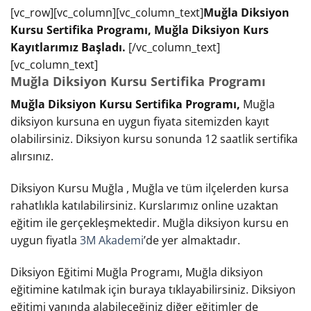
[vc_row][vc_column][vc_column_text]
Muğla Diksiyon
Kursu Sertifika Programı, Muğla Diksiyon Kurs
Kayıtlarımız Başladı.
[/vc_column_text]
[vc_column_text]
Muğla Diksiyon Kursu Sertifika Programı
Muğla Diksiyon Kursu Sertifika Programı,
Muğla
diksiyon kursuna en uygun fiyata sitemizden kayıt
olabilirsiniz. Diksiyon kursu sonunda 12 saatlik sertifika
alırsınız.
Diksiyon Kursu Muğla , Muğla ve tüm ilçelerden kursa
rahatlıkla katılabilirsiniz. Kurslarımız online uzaktan
eğitim ile gerçekleşmektedir. Muğla diksiyon kursu en
uygun fiyatla
3M Akademi
’de yer almaktadır.
Diksiyon Eğitimi Muğla Programı, Muğla diksiyon
eğitimine katılmak için buraya tıklayabilirsiniz. Diksiyon
eğitimi yanında alabileceğiniz diğer eğitimler de