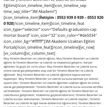
Eğitimi[/icon_timeline_item][icon_timeline_sep
time_sep_title=”3M Akademi”]
[icon_timeline_item]
İletişim : 0553 939 0 939 – 0553 920
0 920
[/icon_timeline_item][icon_timeline_feat
icon_type=”selector” icon=”Defaults-graduation-cap
mortar-board” icon_size=”32″ icon_color=”#de5034″
icon_color_bg=”#ffffff”]3M Akademi Uzaktan Eğitim
Portalı[/icon_timeline_feat][/icon_timeline][vc_row]
[vc_column][vc_column_text]
Muş Yönetim Becerileri ve Liderlik eğitimi, Muş Yönetim Becerileri ve Liderlik
eğitimi ile Yönetim Becerileri ve Liderlik ve hitabetinizi geliştirin. Kariyer
eğitimleri ile güçlü bir cv’niz olsun. Muş Yönetim Becerileri ve Liderlik kursu
online olarak gerçekleşmekte olup özel bir Yönetim Becerileri ve Liderlik
eğitimidir. Muş Yönetim Becerileri ve Liderlik eğitimine başvurularımız
başlamıştır. Muş Yönetim Becerileri ve Liderlik kursuna katılmak için sitemizi
ziyaret edin. Yönetim Becerileri ve Liderlik eğitimleri uzaktan eğitim ile online
olarak gerçekleşmektedir. Yönetim Becerileri ve Liderlik kursu sonunda sertifika
verilmektedir. Yönetim Becerileri ve Liderlik eğitimi ile Yönetim Becerileri ve
Liderlikunuz geliştirebilir, hitabetinizi güçlendirebilirsiniz. Yönetim Becerileri ve
Liderlik kursları dokümanları, Yönetim Becerileri ve Liderlik slaytları, Yönetim
Becerileri ve Liderlik ile ilgili merak ettiklerinizi öğrenirsiniz. Yönetim Becerileri