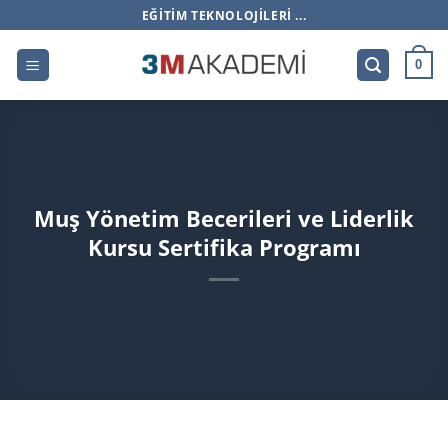
İçeriğe
EĞITIM TEKNOLOJILERI ...
atla
0
Muş Yönetim Becerileri ve Liderlik
Kursu Sertifika Programı