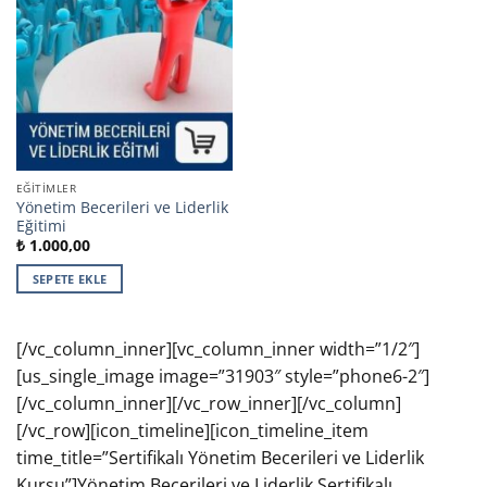
EĞITIMLER
Yönetim Becerileri ve Liderlik
Eğitimi
₺
1.000,00
SEPETE EKLE
[/vc_column_inner][vc_column_inner width=”1/2″]
[us_single_image image=”31903″ style=”phone6-2″]
[/vc_column_inner][/vc_row_inner][/vc_column]
[/vc_row][icon_timeline][icon_timeline_item
time_title=”Sertifikalı Yönetim Becerileri ve Liderlik
Kursu”]Yönetim Becerileri ve Liderlik Sertifikalı