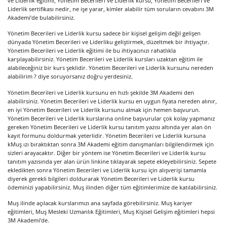
ve Liderlik eğitimi, Yönetim Becerileri ve Liderlik kursu, Yönetim Becerileri ve
Liderlik sertifikası nedir, ne işe yarar, kimler alabilir tüm soruların cevabını 3M
Akademi’de bulabilirsiniz.
Yönetim Becerileri ve Liderlik kursu sadece bir kişisel gelişim değil gelişen
dünyada Yönetim Becerileri ve Liderliku geliştirmek, düzeltmek bir ihtiyaçtır.
Yönetim Becerileri ve Liderlik eğitimi ile bu ihtiyacınızı rahatlıkla
karşılayabilirsiniz. Yönetim Becerileri ve Liderlik kursları uzaktan eğitim ile
alabileceğiniz bir kurs şeklidir. Yönetim Becerileri ve Liderlik kursunu nereden
alabilirim ? diye soruyorsanız doğru yerdesiniz.
Yönetim Becerileri ve Liderlik kursunu en hızlı şekilde 3M Akademi den
alabilirsiniz. Yönetim Becerileri ve Liderlik kursu en uygun fiyata nereden alınır,
en iyi Yönetim Becerileri ve Liderlik kursunu almak için hemen başvurun.
Yönetim Becerileri ve Liderlik kurslarına online başvurular çok kolay yapmanız
gereken Yönetim Becerileri ve Liderlik kursu tanıtım yazısı altında yer alan ön
kayıt formunu doldurmak yeterlidir. Yönetim Becerileri ve Liderlik kursuna
kMuş ızı bıraktıktan sonra 3M Akademi eğitim danışmanları bilgilendirmek için
sizleri arayacaktır. Diğer bir yöntem ise Yönetim Becerileri ve Liderlik kursu
tanıtım yazısında yer alan ürün linkine tıklayarak sepete ekleyebilirsiniz. Sepete
ekledikten sonra Yönetim Becerileri ve Liderlik kursu için alışverişi tamamla
diyerek gerekli bilgileri doldurarak Yönetim Becerileri ve Liderlik kursu
ödeminizi yapabilirsiniz. Muş ilinden diğer tüm eğitimlerimize de katılabilirsiniz.
Muş ilinde açılacak kurslarımızı ana sayfada görebilirsiniz. Muş kariyer
eğitimleri, Muş Mesleki Uzmanlık Eğitimleri, Muş Kişisel Gelişim eğitimleri hepsi
3M Akademi’de.