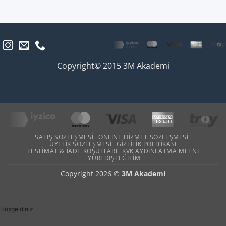
Copyright© 2015 3M Akademi
SATIŞ SÖZLEŞMESI
ONLINE HIZMET SÖZLEŞMESI
ÜYELIK SÖZLEŞMESI
GIZLILIK POLITIKASI
TESLIMAT & İADE KOŞULLARI
KVK AYDINLATMA METNI
YURTDIŞI EĞITIM
Copyright 2026 ©
3M Akademi
Hoşgeldiniz.