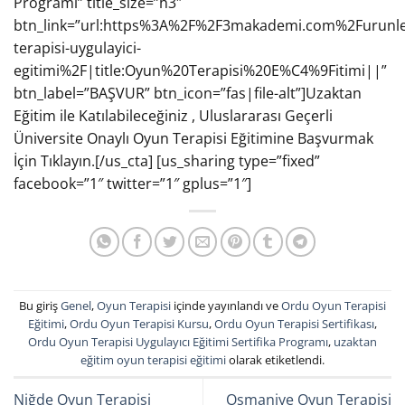
Programı” title_size=”h3″
btn_link=”url:https%3A%2F%2F3makademi.com%2Furunl
terapisi-uygulayici-
egitimi%2F|title:Oyun%20Terapisi%20E%C4%9Fitimi||”
btn_label=”BAŞVUR” btn_icon=”fas|file-alt”]Uzaktan
Eğitim ile Katılabileceğiniz , Uluslararası Geçerli
Üniversite Onaylı Oyun Terapisi Eğitimine Başvurmak
İçin Tıklayın.[/us_cta] [us_sharing type=”fixed”
facebook=”1″ twitter=”1″ gplus=”1″]
Bu giriş
Genel
,
Oyun Terapisi
içinde yayınlandı ve
Ordu Oyun Terapisi
Eğitimi
,
Ordu Oyun Terapisi Kursu
,
Ordu Oyun Terapisi Sertifikası
,
Ordu Oyun Terapisi Uygulayıcı Eğitimi Sertifika Programı
,
uzaktan
eğitim oyun terapisi eğitimi
olarak etiketlendi.
Niğde Oyun Terapisi
Osmaniye Oyun Terapisi