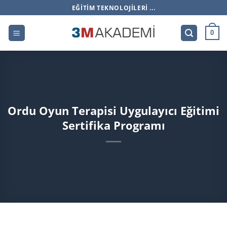
İçeriğe
EĞITIM TEKNOLOJILERI ...
atla
0
Ordu Oyun Terapisi Uygulayıcı Eğitimi
Sertifika Programı