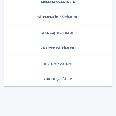
MESLEKI UZMANLIK
EĞITMENLIK EĞITIMLERI
PSIKOLOJI EĞITIMLERI
KARIYER EĞITIMLERI
BILIŞIM YAZILIM
YURTDIŞI EĞITIM