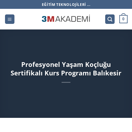
İçeriğe
EĞITIM TEKNOLOJILERI ...
atla
0
Profesyonel Yaşam Koçluğu
Sertifikalı Kurs Programı Balıkesir