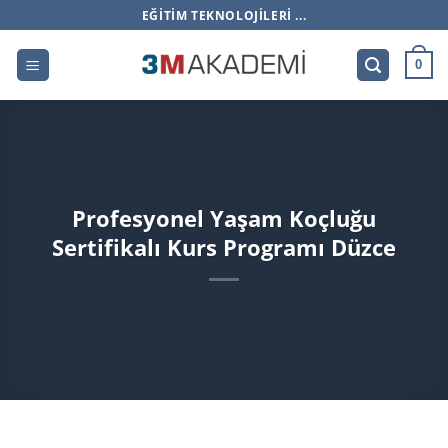
İçeriğe
EĞITIM TEKNOLOJILERI ...
atla
0
Profesyonel Yaşam Koçluğu
Sertifikalı Kurs Programı Düzce