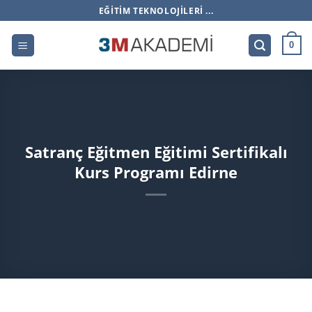
İçeriğe
EĞITIM TEKNOLOJILERI ...
atla
0
Satranç Eğitmen Eğitimi Sertifikalı
Kurs Programı Edirne