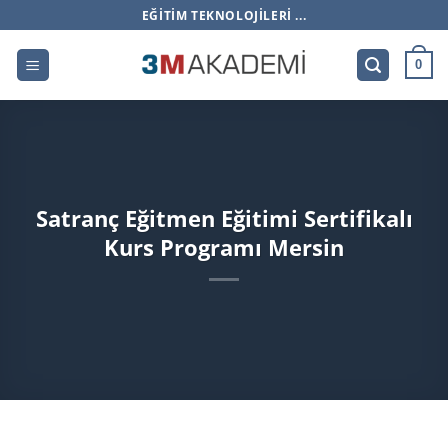
İçeriğe
EĞITIM TEKNOLOJILERI ...
atla
0
Satranç Eğitmen Eğitimi Sertifikalı
Kurs Programı Mersin