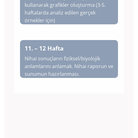
kullanarak grafikler oluşturma
(3-5.
haftalarda analiz edilen gerçek
örnekler için)
11. – 12 Hafta
Nihai sonuçların fiziksel/biyolojik
anlamlarını anlamak. Nihai raporun ve
sunumun hazırlanması.