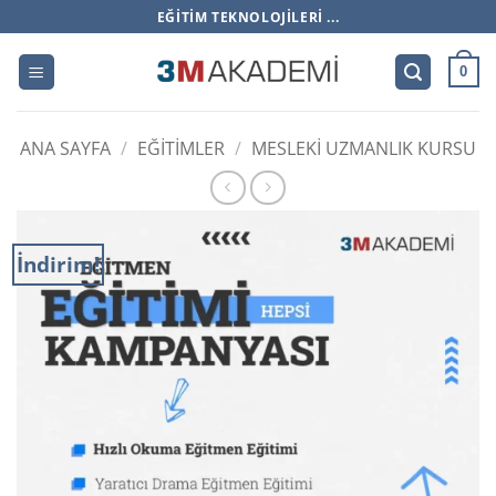
İçeriğe
EĞITIM TEKNOLOJILERI ...
atla
0
ANA SAYFA
/
EĞITIMLER
/
MESLEKI UZMANLIK KURSU
İndirim!