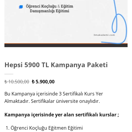
Hepsi 5900 TL Kampanya Paketi
Orijinal
Şu
₺
10.500,00
₺
5.900,00
fiyat:
andaki
₺ 10.500,00.
fiyat:
Bu Kampanya içerisinde 3 Sertifikalı Kurs Yer
₺ 5.900,00.
Almaktadır. Sertifikalar üniversite onaylıdır.
Kampanya içerisinde yer alan sertifikalı kurslar ;
Öğrenci Koçluğu Eğitmen Eğitimi