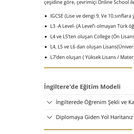
çeşidine göre, çevrimiçi Online School il
IGCSE (Lise ve dengi 9. Ve 10.sınflara y
L3 -A Level- (A Level’ı olmayan Türk öğ
L4 ve L5’ten oluşan College (Ön Lisan
L4, L5 ve L6 dan oluşan Lisans(Ünivers
L7’den oluşan ( Yüksek Lisans / Mater) 
İngiltere'de Eğitim Modeli
İngilterede Öğrenim Şekli ve K
Diplomaya Giden Yol Haritanız