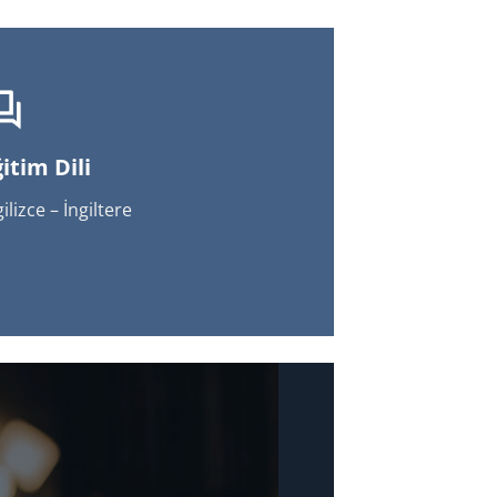
itim Dili
gilizce – İngiltere