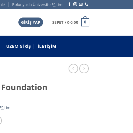
nlık
Polonya’da Üniversite Eğitimi
GIRIŞ YAP
SEPET /
₺
0,00
0
UZEM GIRIŞ
İLETIŞIM
– Foundation
 Eğitim