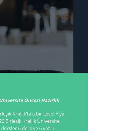
Üniversite Öncesi Hazırlık
leşik Krallık’taki bir Level A’ya
0 Birleşik Krallık Üniversite
 dersler 6 ders ve 6 yazılı