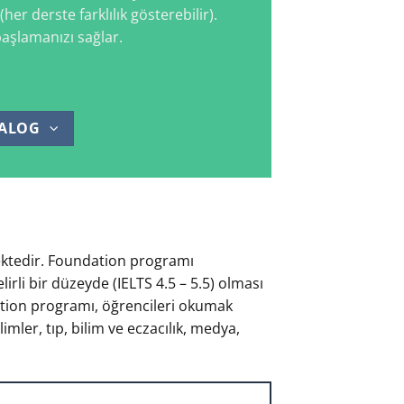
er derste farklılık gösterebilir).
başlamanızı sağlar.
ALOG
mektedir. Foundation programı
irli bir düzeyde (IELTS 4.5 – 5.5) olması
dation programı, öğrencileri okumak
mler, tıp, bilim ve eczacılık, medya,