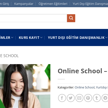
m Giriş
Kampanyalar
Öğretmen Eğitimleri
Yurt Dışı Eğitim Danışma
IMLER
KURS KAYIT
YURT DIŞI EĞITIM DANIŞMANLIK
NE SCHOOL
Online School 
Kategoriler:
Online School
,
Yurtdışı