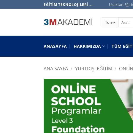
İçeriğe
Uzaktan Eğiti
EĞITIM TEKNOLOJILERI ...
atla
Ara:
ANASAYFA
HAKKIMIZDA
TÜM EĞIT
ANA SAYFA
/
YURTDIŞI EĞITIM
/
ONLI