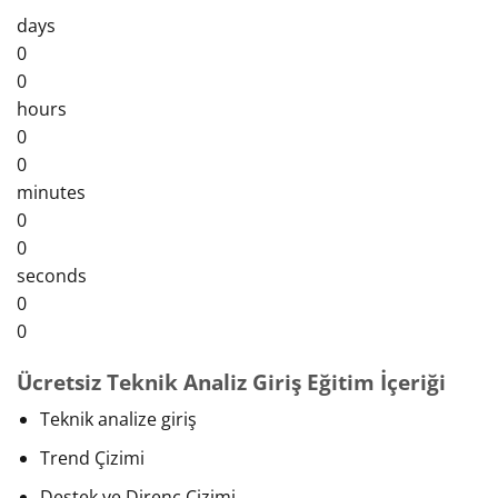
days
0
0
hours
0
0
minutes
0
0
seconds
0
0
Ücretsiz Teknik Analiz Giriş Eğitim İçeriği
Teknik analize giriş
Trend Çizimi
Destek ve Direnç Çizimi