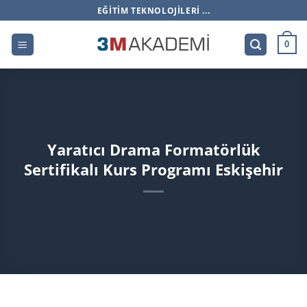
İçeriğe
EĞITIM TEKNOLOJILERI ...
atla
0
Yaratıcı Drama Formatörlük
Sertifikalı Kurs Programı Eskişehir