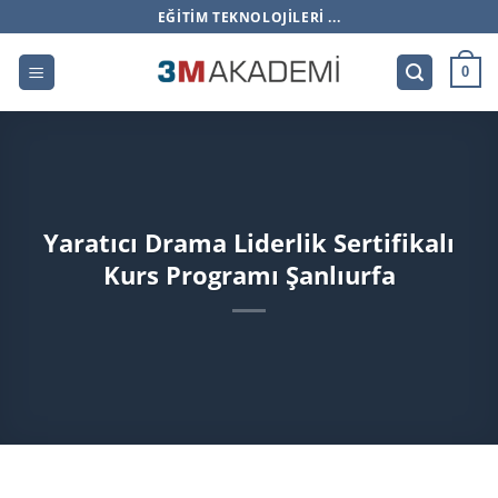
İçeriğe
EĞITIM TEKNOLOJILERI ...
atla
0
Yaratıcı Drama Liderlik Sertifikalı
Kurs Programı Şanlıurfa