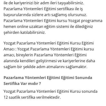
ile de kariyerinizi bir adım ileri taşıyabilirsiniz.
Pazarlama Yöntemleri Eğitimi sertifikası ile iş
başvurularında sizlere artı sağlamış olursunuz.
Pazarlama Yöntemleri Eğitimi kursu Yozgat programına
hemen online uzaktan eğitim sistemi ile dilediğiniz
şehirden katılabilirsiniz.
Yozgat Pazarlama Yöntemleri Eğitimi Kursu Eğitimi
Amacı : Yozgat Pazarlama Yöntemleri Eğitimi kursu
amacı, bireylerin Pazarlama Yöntemleri Eğitimi
alanında kendileri geliştirmesi ve kariyerlerine daha
sağlam bir şekilde adım atmalarını sağlamaktır.
Pazarlama Yöntemleri Eğitimi Eğitimi Sonunda
Sertifika Var mıdır ?
Yozgat Pazarlama Yöntemleri Eğitimi Kursu sonunda
12 saatlik sertifika verilmektedir.