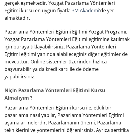
gerçekleşmektedir. Yozgat Pazarlama Yöntemleri
Eğitimi kursu en uygun fiyatla
3M Akademi
’de yer
almaktadır.
Pazarlama Yöntemleri Eğitimi Eğitimi Yozgat Programı,
Yozgat Pazarlama Yöntemleri Eğitimi eğitimine katılmak
için buraya tıklayabilirsiniz. Pazarlama Yöntemleri
Eğitimi eğitimi yanında alabileceğiniz diğer eğitimler de
mevcuttur. Online sistemler üzerinden hızlıca
başvurabilir ya da kredi kartı ile de ödeme
yapabilirsiniz.
Niçin Pazarlama Yöntemleri Eğitimi Kursu
Almalıyım ?
Pazarlama Yöntemleri Eğitimi kursu ile, etkili bir
pazarlama nasıl yapılır, Pazarlama Yöntemleri Eğitimi
aşamaları nelerdir, Pazarlamanın önemi, Pazarlama
tekniklerini ve yöntemlerini öğrenirsiniz. Ayrıca sertifika