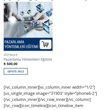
EĞITIMLER
Pazarlama Yöntemleri Eğitimi
₺
500,00
SEPETE EKLE
[/vc_column_inner][vc_column_inner width=”1/2″]
[us_single_image image=”31903″ style=”phone6-2″]
[/vc_column_inner][/vc_row_inner][/vc_column]
[/vc_row][icon_timeline][icon_timeline_item