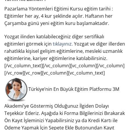
Pazarlama Yöntemleri Eğitimi Kursu eğitim tarihi :
Eğitimler her ay, 4 kur şeklinde açılır. Haftanın her
Çarşamba günü yeni eğitim kuru başlamaktadır.
Yozgat ilinden katılabileceğiniz diğer sertifikalı
eğitimleri görmek için
tıklayınız.
Yozgat ve diğer illerden
rahatlıkla kişisel gelişim eğitimlerine, mesleki uzmanlık
eğitimlerine, kariyer eğitimlerine katılabilirsiniz.
[/vc_column_text][/vc_column][vc_column][/vc_column]
[/vc_row][vc_row][vc_column][vc_column_text]
Türkiye’nin En Büyük Eğitim Platformu 3M
Akademi’ye Göstermiş Olduğunuz İlgiden Dolayı
Teşekkür Ederiz. Aşağıda ki Forma Bilgilerinizi Bırakarak
Ön Kayıt İşleminizi Yapabilirsiniz ya da Kredi Kartı ile
Ödeme Yapmak İçin Sepete Ekle Butonundan Kayıt