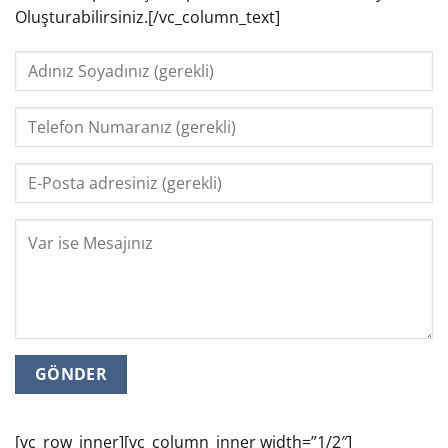
Oluşturabilirsiniz.[/vc_column_text]
[vc_row_inner][vc_column_inner width=”1/2″]