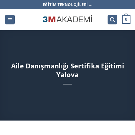
İçeriğe
EĞITIM TEKNOLOJILERI ...
atla
0
Aile Danışmanlığı Sertifika Eğitimi
Yalova