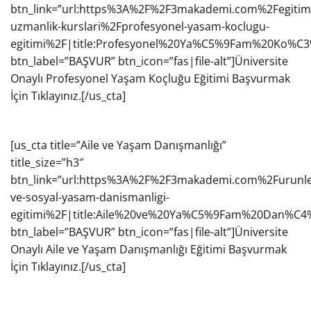
btn_link=”url:https%3A%2F%2F3makademi.com%2Fegitiml
uzmanlik-kurslari%2Fprofesyonel-yasam-koclugu-
egitimi%2F|title:Profesyonel%20Ya%C5%9Fam%20Ko%C
btn_label=”BAŞVUR” btn_icon=”fas|file-alt”]Üniversite
Onaylı Profesyonel Yaşam Koçluğu Eğitimi Başvurmak
İçin Tıklayınız.[/us_cta]
[us_cta title=”Aile ve Yaşam Danışmanlığı”
title_size=”h3″
btn_link=”url:https%3A%2F%2F3makademi.com%2Furunle
ve-sosyal-yasam-danismanligi-
egitimi%2F|title:Aile%20ve%20Ya%C5%9Fam%20Dan
btn_label=”BAŞVUR” btn_icon=”fas|file-alt”]Üniversite
Onaylı Aile ve Yaşam Danışmanlığı Eğitimi Başvurmak
İçin Tıklayınız.[/us_cta]