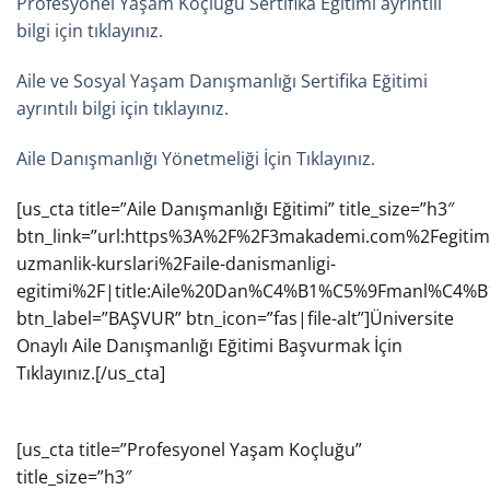
Profesyonel Yaşam Koçluğu Sertifika Eğitimi ayrıntılı
bilgi için tıklayınız.
Aile ve Sosyal Yaşam Danışmanlığı Sertifika Eğitimi
ayrıntılı bilgi için tıklayınız.
Aile Danışmanlığı Yönetmeliği İçin Tıklayınız.
[us_cta title=”Aile Danışmanlığı Eğitimi” title_size=”h3″
btn_link=”url:https%3A%2F%2F3makademi.com%2Fegitiml
uzmanlik-kurslari%2Faile-danismanligi-
egitimi%2F|title:Aile%20Dan%C4%B1%C5%9Fmanl%C4%
btn_label=”BAŞVUR” btn_icon=”fas|file-alt”]Üniversite
Onaylı Aile Danışmanlığı Eğitimi Başvurmak İçin
Tıklayınız.[/us_cta]
[us_cta title=”Profesyonel Yaşam Koçluğu”
title_size=”h3″