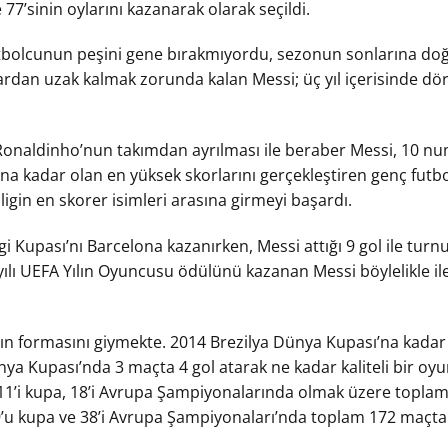
 77’sinin oylarını kazanarak olarak seçildi.
utbolcunun peşini gene bırakmıyordu, sezonun sonlarına do
halardan uzak kalmak zorunda kalan Messi; üç yıl içerisinde 
naldinho’nun takımdan ayrılması ile beraber Messi, 10 num
ana kadar olan en yüksek skorlarını gerçekleştiren genç futb
 ligin en skorer isimleri arasına girmeyi başardı.
 Kupası’nı Barcelona kazanırken, Messi attığı 9 gol ile turn
ılı UEFA Yılın Oyuncusu ödülünü kazanan Messi böylelikle ile
ı’nın formasını giymekte. 2014 Brezilya Dünya Kupası’na kada
 Kupası’nda 3 maçta 4 gol atarak ne kadar kaliteli bir oy
g, 11’i kupa, 18’i Avrupa Şampiyonalarında olmak üzere toplam
19’u kupa ve 38’i Avrupa Şampiyonaları’nda toplam 172 maçta 