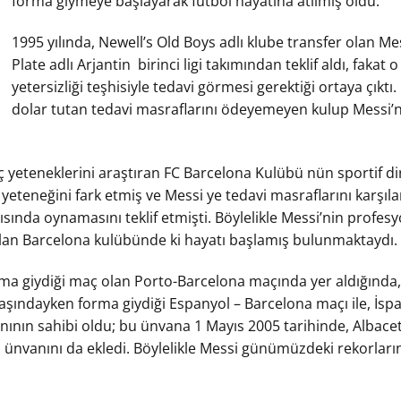
forma giymeye başlayarak futbol hayatına atılmış oldu.
1995 yılında, Newell’s Old Boys adlı klube transfer olan M
Plate adlı Arjantin
birinci ligi takımından teklif aldı, fak
yetersizliği teşhisiyle tedavi görmesi gerektiği ortaya çıktı
dolar tutan tedavi masraflarını ödeyemeyen kulup Messi’ni
yeteneklerini araştıran FC Barcelona Kulübü nün sportif di
yeteneğini fark etmiş ve Messi ye tedavi masraflarını karşı
ısında oynamasını teklif etmişti. Böylelikle Messi’nin profes
lan Barcelona kulübünde ki hayatı başlamış bulunmaktaydı.
orma giydiği maç olan Porto-Barcelona maçında yer aldığında
aşındayken forma giydiği Espanyol – Barcelona maçı ile, İsp
ının sahibi oldu; bu ünvana 1 Mayıs 2005 tarihinde, Albacet
 ünvanını da ekledi. Böylelikle Messi günümüzdeki rekorları