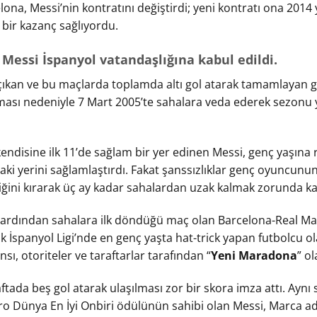
a, Messi’nin kontratını değiştirdi; yeni kontratı ona 2014 
 bir kazanç sağlıyordu.
, Messi İspanyol vatandaşlığına kabul edildi.
 çıkan ve bu maçlarda toplamda altı gol atarak tamamlayan g
lması nedeniyle 7 Mart 2005’te sahalara veda ederek sezon
ndisine ilk 11’de sağlam bir yer edinen Messi, genç yaşın
ki yerini sağlamlaştırdı. Fakat şanssızlıklar genç oyuncunu
ini kırarak üç ay kadar sahalardan uzak kalmak zorunda kal
 ardından sahalara ilk döndüğü maç olan Barcelona-Real Mad
 İspanyol Ligi’nde en genç yaşta hat-trick yapan futbolcu ola
ı, otoriteler ve taraftarlar tarafından “
Yeni Maradona
” o
ada beş gol atarak ulaşılması zor bir skora imza attı. Aynı s
ro Dünya En İyi Onbiri ödülünün sahibi olan Messi, Marca ad