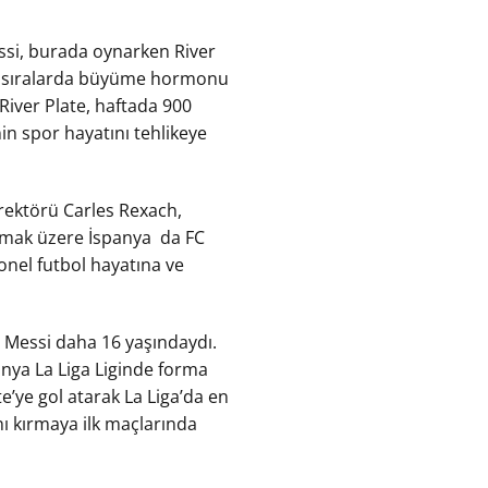
essi, burada oynarken River
at o sıralarda büyüme hormonu
. River Plate, haftada 900
n spor hayatını tehlikeye
rektörü Carles Rexach,
lamak üzere İspanya
da FC
yonel futbol hayatına ve
, Messi daha 16 yaşındaydı.
anya La Liga Liginde forma
e’ye gol atarak La Liga’da en
nı kırmaya ilk maçlarında