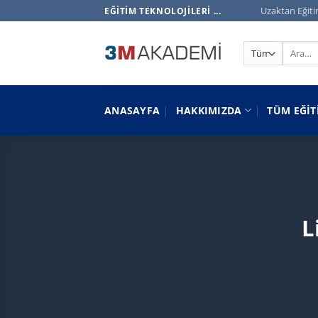
İçeriğe
Uzaktan Eğiti
EĞITIM TEKNOLOJILERI ...
atla
Ara:
ANASAYFA
HAKKIMIZDA
TÜM EĞIT
L