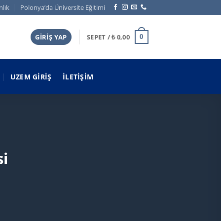
nlık
Polonya’da Üniversite Eğitimi
GIRIŞ YAP
SEPET /
₺
0,00
0
UZEM GIRIŞ
İLETIŞIM
si