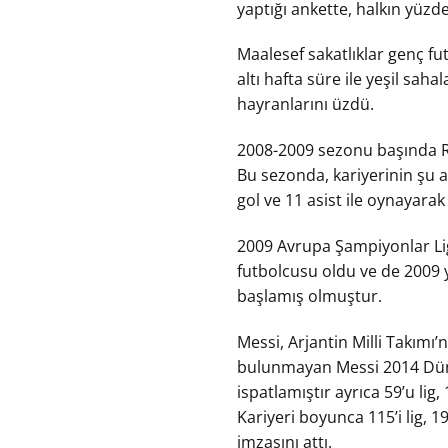
yaptığı ankette, halkın yüzde
Maalesef sakatlıklar genç f
altı hafta süre ile yeşil sa
hayranlarını üzdü.
2008-2009 sezonu başında Ro
Bu sezonda, kariyerinin şu 
gol ve 11 asist ile oynayarak
2009 Avrupa Şampiyonlar Ligi
futbolcusu oldu ve de 2009 y
başlamış olmuştur.
Messi, Arjantin Milli Takım
bulunmayan Messi 2014 Dünya
ispatlamıştır ayrıca 59’u li
Kariyeri boyunca 115’i lig, 
imzasını attı.