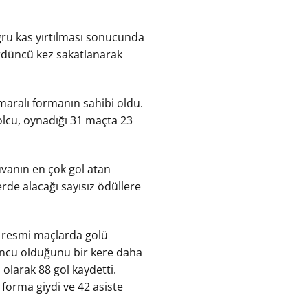
ğru kas yırtılması sonucunda
dördüncü kez sakatlanarak
aralı formanın sahibi oldu.
olcu, oynadığı 31 maçta 23
uvanın en çok gol atan
rde alacağı sayısız ödüllere
r resmi maçlarda golü
uncu olduğunu bir kere daha
 olarak 88 gol kaydetti.
forma giydi ve 42 asiste