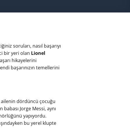
tiğiniz soruları, nasıl başarıyı
ci bir yeri olan
Lionel
aşarı hikayelerini
endi başarınızın temellerini
ir ailenin dördüncü çocuğu
an babası Jorge Messi, aynı
enörlüğünü yapıyordu.
aşındayken bu yerel klupte