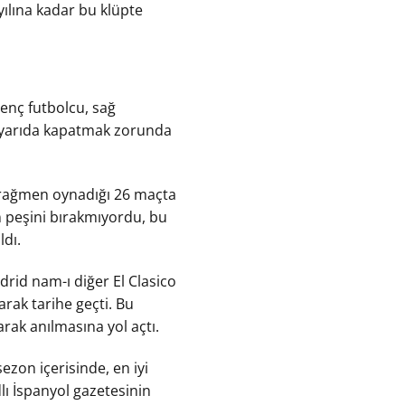
yılına kadar bu klüpte
enç futbolcu, sağ
u yarıda kapatmak zorunda
a rağmen oynadığı 26 maçta
n peşini bırakmıyordu, bu
dı.
rid nam-ı diğer El Clasico
rak tarihe geçti. Bu
larak anılmasına yol açtı.
ezon içerisinde, en iyi
lı İspanyol gazetesinin