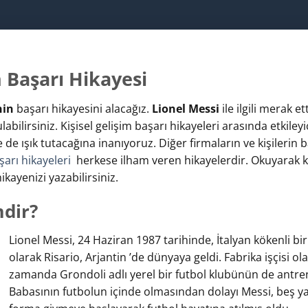
n Başarı Hikayesi
nin
başarı hikayesini alacağız.
Lionel Messi
ile ilgili merak et
bilirsiniz. Kişisel gelişim başarı hikayeleri arasında etkileyi
e de ışık tutacağına inanıyoruz. Diğer firmaların ve kişilerin b
şarı hikayeleri
herkese ilham veren hikayelerdir. Okuyarak k
hikayenizi yazabilirsiniz.
mdir?
Lionel Messi, 24 Haziran 1987 tarihinde, İtalyan kökenli b
olarak Risario, Arjantin
’de dünyaya geldi. Fabrika işçisi ol
zamanda Grondoli adlı yerel bir futbol klubünün de antr
Babasının futbolun içinde olmasından dolayı Messi, beş y