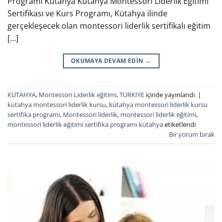
Programı Kütahya Kütahya Montessori Liderlik Eğitimi
Sertifikası ve Kurs Programı, Kütahya ilinde
gerçekleşecek olan montessori liderlik sertifikalı eğitim
[…]
OKUMAYA DEVAM EDIN
→
KÜTAHYA
,
Montessori Liderlik eğitimi
,
TÜRKİYE
içinde yayınlandı
|
kütahya montessori liderlik kursu
,
kütahya montessori liderlik kursu
sertifika programı
,
Montessori liderlik
,
montessori liderlik eğitimi
,
montessori liderlik eğitimi sertifika programı kütahya
etiketlendi
Bir yorum bırak