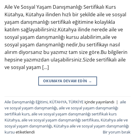
Aile Ve Sosyal Yaşam Danışmanlığı Sertifikalı Kurs
Kütahya, Kütahya ilinden hızlı bir şekilde aile ve sosyal
yaşam danışmanlığı sertifikalı eğitimine kolaylıkla
katılım sağlayabilirsiniz.Kütahya ilinde nerede aile ve
sosyal yaşam danışmanlığı kursu alabilirim,aile ve
sosyal yaşam danışmanlığı nedir,bu sertifikayı nasıl
alırım diyorsanız bu yazımız tam size göre.Bu bilgilerin
hepsine yazımızdan ulaşabilirsiniz.Sizde sertifikalı aile
ve sosyal yaşam […]
OKUMAYA DEVAM EDIN
→
Aile Danışmanlığı Eğitimi
,
KÜTAHYA
,
TÜRKİYE
içinde yayınlandı
|
aile
ve sosyal yaşam danışmanlığı
,
aile ve sosyal yaşam danışmanlığı
sertifikalı kurs
,
aile ve sosyal yaşam danışmanlığı sertifikalı kurs
Kütahya
,
aile ve sosyal yaşam danışmanlığı sertifikası
,
Kütahya aile ve
sosyal yaşam danışmanlığı
,
Kütahya aile ve sosyal yaşam danışmanlığı
kursu
etiketlendi
Bir yorum bırak