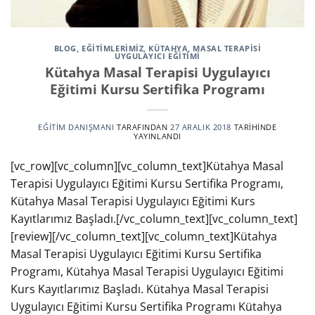
BLOG
,
EĞITIMLERIMIZ
,
KÜTAHYA
,
MASAL TERAPISI
UYGULAYICI EĞITIMI
Kütahya Masal Terapisi Uygulayıcı
Eğitimi Kursu Sertifika Programı
EĞITIM DANIŞMANI
TARAFINDAN
27 ARALIK 2018
TARIHINDE
YAYINLANDI
[vc_row][vc_column][vc_column_text]Kütahya Masal
Terapisi Uygulayıcı Eğitimi Kursu Sertifika Programı,
Kütahya Masal Terapisi Uygulayıcı Eğitimi Kurs
Kayıtlarımız Başladı.[/vc_column_text][vc_column_text]
[review][/vc_column_text][vc_column_text]Kütahya
Masal Terapisi Uygulayıcı Eğitimi Kursu Sertifika
Programı, Kütahya Masal Terapisi Uygulayıcı Eğitimi
Kurs Kayıtlarımız Başladı. Kütahya Masal Terapisi
Uygulayıcı Eğitimi Kursu Sertifika Programı Kütahya