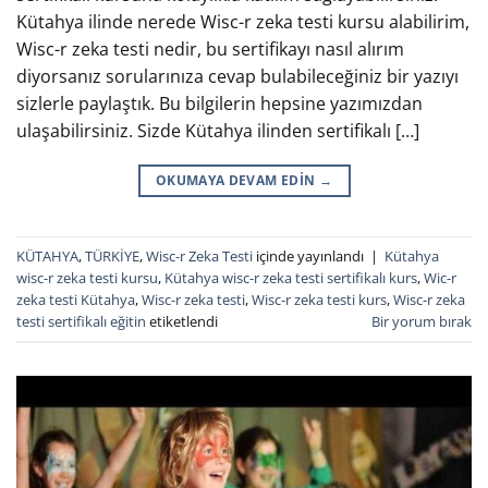
Kütahya ilinde nerede Wisc-r zeka testi kursu alabilirim,
Wisc-r zeka testi nedir, bu sertifikayı nasıl alırım
diyorsanız sorularınıza cevap bulabileceğiniz bir yazıyı
sizlerle paylaştık. Bu bilgilerin hepsine yazımızdan
ulaşabilirsiniz. Sizde Kütahya ilinden sertifikalı […]
OKUMAYA DEVAM EDIN
→
KÜTAHYA
,
TÜRKİYE
,
Wisc-r Zeka Testi
içinde yayınlandı
|
Kütahya
wisc-r zeka testi kursu
,
Kütahya wisc-r zeka testi sertifikalı kurs
,
Wic-r
zeka testi Kütahya
,
Wisc-r zeka testi
,
Wisc-r zeka testi kurs
,
Wisc-r zeka
testi sertifikalı eğitin
etiketlendi
Bir yorum bırak